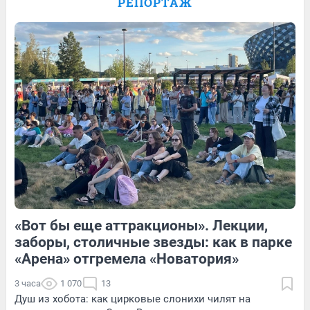
РЕПОРТАЖ
рассказала про отдых в Египте: видео
3
Обсудить
17
Обсудить
Обсудить
«Вот бы еще аттракционы». Лекции,
44
Обсудить
222
1
заборы, столичные звезды: как в парке
«Арена» отгремела «Новатория»
3 часа
1 070
13
Душ из хобота: как цирковые слонихи чилят на