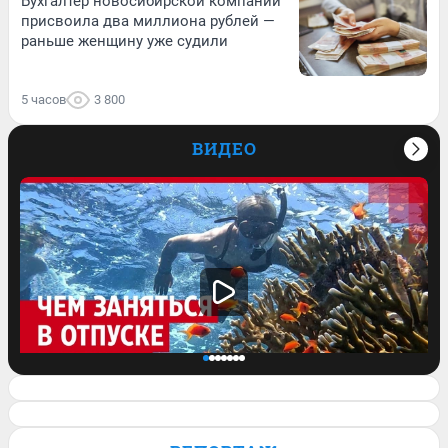
Бухгалтер новосибирской компании
присвоила два миллиона рублей —
раньше женщину уже судили
5 часов
3 800
ВИДЕО
«От первой поездки остались не очень
приятные ощущения»: туристка