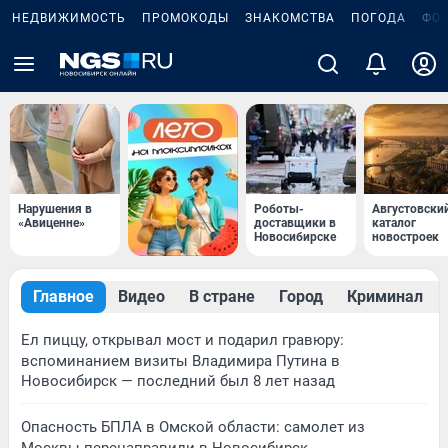
НЕДВИЖИМОСТЬ
ПРОМОКОДЫ
ЗНАКОМСТВА
ПОГОДА
ФО
Нарушения в
Роботы-
Августовски
«Авиценне»
доставщики в
каталог
Новосибирске
новостроек
Главное
Видео
В стране
Город
Криминал
Ел пиццу, открывал мост и подарил гравюру:
вспоминанием визиты Владимира Путина в
Новосибирск — последний был 8 лет назад
Опасность БПЛА в Омской области: самолет из
Москвы перенаправили в Новосибирск