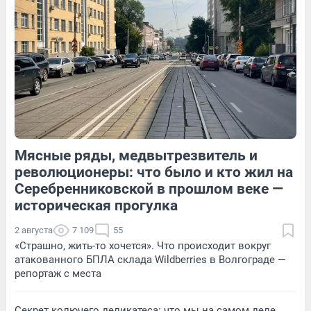
14
Обсудить
271
2
Мясные ряды, медвытрезвитель и
57
Обсудить
13
Обсудить
революционеры: что было и кто жил на
Серебренниковской в прошлом веке —
историческая прогулка
2 августа
7 109
55
«Страшно, жить-то хочется». Что происходит вокруг
атакованного БПЛА склада Wildberries в Волгограде —
репортаж с места
Секрет колючего деликатеса: что мы на самом деле