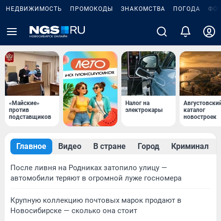
НЕДВИЖИМОСТЬ
ПРОМОКОДЫ
ЗНАКОМСТВА
ПОГОДА
ФО
«Майские»
Налог на
Августовски
против
электрокары
каталог
подставщиков
новостроек
Главное
Видео
В стране
Город
Криминал
После ливня на Родниках затопило улицу —
автомобили теряют в огромной луже госномера
Крупную коллекцию почтовых марок продают в
Новосибирске — сколько она стоит