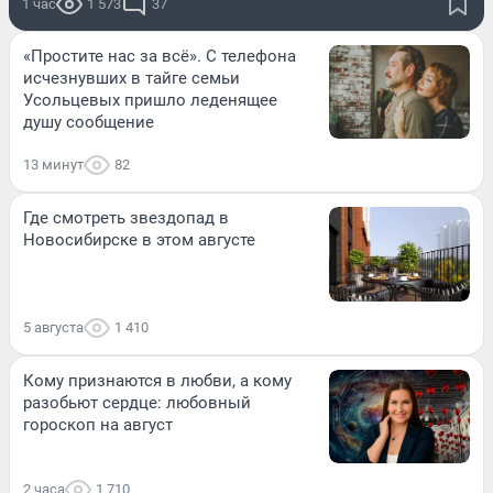
1 час
1 573
37
«Простите нас за всё». С телефона
исчезнувших в тайге семьи
Усольцевых пришло леденящее
душу сообщение
13 минут
82
Где смотреть звездопад в
Новосибирске в этом августе
5 августа
1 410
Кому признаются в любви, а кому
разобьют сердце: любовный
гороскоп на август
2 часа
1 710