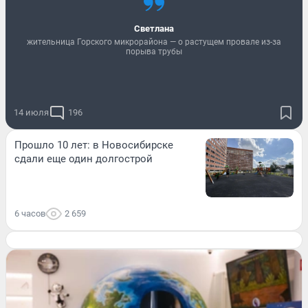
Светлана
жительница Горского микрорайона — о растущем провале из-за
порыва трубы
14 июля
196
Прошло 10 лет: в Новосибирске
сдали еще один долгострой
6 часов
2 659