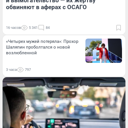
и вымогательство — их жертву
обвиняют в аферах с ОСАГО
16 часов
5 341
84
«Четырех мужей потеряла»: Прохор
Шаляпин проболтался о новой
возлюбленной
3 часа
797