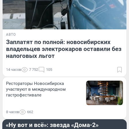
АВТО
Заплатят по полной: новосибирских
владельцев электрокаров оставили без
налоговых льгот
14 часов
7 752
105
Рестораторы Новосибирска
участвуют в международном
гастрофестивале
8 часов
662
ОН И ОНА
«Ну вот и всё»: звезда «Дома-2»