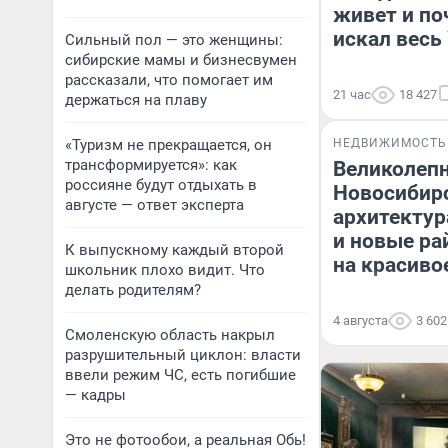
живет и по
искал весь
Сильный пол — это женщины:
сибирские мамы и бизнесвумен
рассказали, что помогает им
21 час
18 427
держаться на плаву
«Туризм не прекращается, он
НЕДВИЖИМОСТЬ
трансформируется»: как
Великолеп
россияне будут отдыхать в
Новосибирс
августе — ответ эксперта
архитектур
и новые р
К выпускному каждый второй
на красиво
школьник плохо видит. Что
делать родителям?
4 августа
3 602
Смоленскую область накрыл
разрушительный циклон: власти
ввели режим ЧС, есть погибшие
— кадры
Это не фотообои, а реальная Обь!