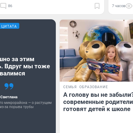
86
7 часов
ЦИТАТА
шно за этим
. Вдруг мы тоже
валимся
СЕМЬЯ
ОБРАЗОВАНИЕ
А голову вы не забыли
Светлана
современные родители
го микрорайона — о растущем
из-за порыва трубы
готовят детей к школе