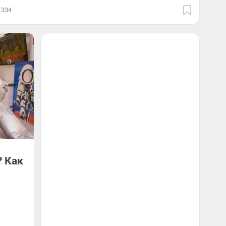
334
? Как