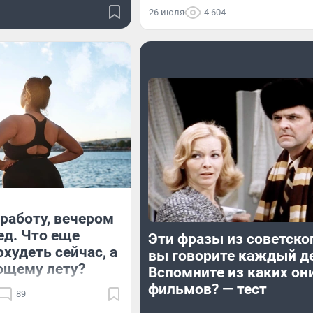
26 июля
4 604
работу, вечером
ед. Что еще
Эти фразы из советско
худеть сейчас, а
вы говорите каждый д
ющему лету?
Вспомните из каких он
фильмов? — тест
89