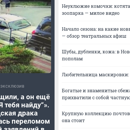
Неуклюжие комочки: котята
зоопарка — милое видео
Начало сезона: на какие но
— обзор театральных афиш
Шубы, дубленки, кожа: в Но
пополам
Любительница маскировки: 
ЭКСКЛЮЗИВ
Богатые и знаменитые сбежа
щили, а он ещё
прихватили с собой частную
Я тебя найду“».
ская драка
Крупную коллекцию почтовы
она стоит
ась переломом
й заявлений в