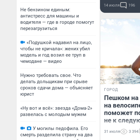
14 июля
196
Не бензином единым:
антистресс для машины и
водителя — где в городе помогут
перезагрузиться
«Подушкой надавил на лицо,
чтобы не кричала»: жених убил
модель и год возил ее труп в
чемодане — видео
Нужно требовать свое. Что
делать дольщикам при срыве
сроков сдачи дома — объясняет
ГОРОД
юрист
Пешком на 
на велосип
«Ну вот и всё»: звезда «Дома-2»
поможет по
развелась с молодым мужем
не к следу
У могилы педофила. Его
31 июля
3 394
смерть разделила страну на два