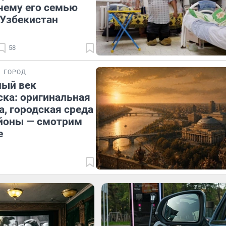
чему его семью
 Узбекистан
58
ГОРОД
ный век
ка: оригинальная
а, городская среда
айоны — смотрим
е