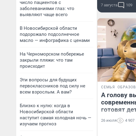
число пациентов с
7 августа
109
заболеваниями глаз: что
выявляют чаще всего
В Новосибирской области
подорожало подсолнечное
масло — инфографика с ценами
На Черноморском побережье
закрыли пляжи: что там
происходит
Эти вопросы для будущих
первоклассников под силу не
СЕМЬЯ
ОБРАЗО
всем взрослым. А вам?
А голову в
современн
Близко к нулю: когда в
готовят де
Новосибирской области
наступит самая холодная ночь —
26 июля
4 907
изучаем прогноз