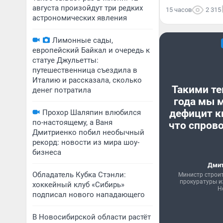
августа произойдут три редких
15 часов
2 315
астрономических явления
Лимонные сады,
европейский Байкал и очередь к
статуе Джульетты:
путешественница съездила в
Италию и рассказала, сколько
Такими те
денег потратила
года мы 
дефицит к
Прохор Шаляпин влюбился
по-настоящему, а Ваня
что спрово
Дмитриенко побил необычный
рекорд: новости из мира шоу-
бизнеса
Дмит
Обладатель Кубка Стэнли:
Министр строи
прокуратуры и
хоккейный клуб «Сибирь»
Н
подписал нового нападающего
В Новосибирской области растёт