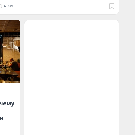
4 905
очему
и