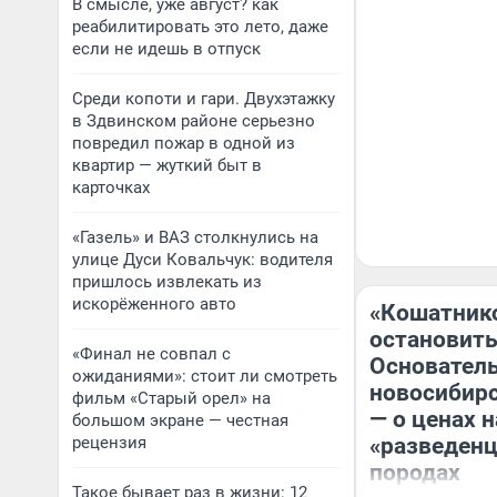
В смысле, уже август? как
реабилитировать это лето, даже
если не идешь в отпуск
Среди копоти и гари. Двухэтажку
в Здвинском районе серьезно
повредил пожар в одной из
квартир — жуткий быт в
карточках
«Газель» и ВАЗ столкнулись на
улице Дуси Ковальчук: водителя
пришлось извлекать из
искорёженного авто
«Кошатник
остановить
«Финал не совпал с
Основател
ожиданиями»: стоит ли смотреть
новосибирс
фильм «Старый орел» на
— о ценах н
большом экране — честная
рецензия
«разведенц
породах
Такое бывает раз в жизни: 12