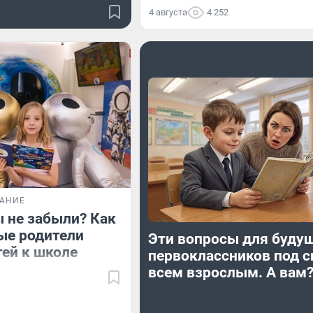
4 августа
4 252
ВАНИЕ
ы не забыли? Как
ые родители
Эти вопросы для буду
тей к школе
первоклассников под с
всем взрослым. А вам