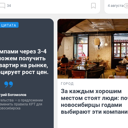
34
4 августа
ЦИТАТА
мпами через 3-4
можем получить
вартир на рынке,
цирует рост цен.
ГОРОД
За каждым хорошим
рий Богомолов
местом стоят люди: п
тельства — о предложении
новосибирцы годами
зменить правила КРТ для
овосибирска
выбирают эти компани