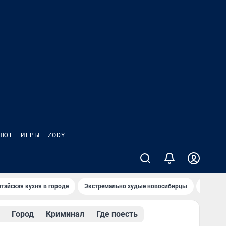
ЛЮТ
ИГРЫ
ZODY
тайская кухня в городе
Экстремально худые новосибирцы
Старт т
Город
Криминал
Где поесть