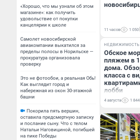
новосибирц
«Хорошо, что мы узнали об этом
магазине»: как получить
удовольствие от покупки
канцелярии к школе
11 часов
1 050
Самолет новосибирской
авиакомпании выкатился за
НЕДВИЖИМОСТЬ
пределы полосы в Норильске —
Обское мор
прокуратура организовала
пляжем в 1
проверку
дома. Обзо
класса с в
Это не фотообои, а реальная Обь!
квартирам
Как выглядит город и
лобби
набережная из окон 30-этажной
башни
4 августа
1 844
Покорила пять вершин,
оставила предсмертную записку
и послание сыну. Что с телом
Натальи Наговициной, погибшей
на пике Победы