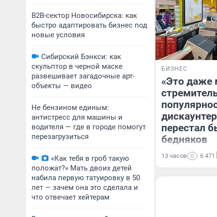
B2B-сектор Новосибирска: как
быстро адаптировать бизнес под
новые условия
Сибирский Бэнкси: как
скульптор в черной маске
БИЗНЕС
развешивает загадочные арт-
«Это даже 
объекты — видео
стремитель
популярно
Не бензином единым:
дискаунтер
антистресс для машины и
перестал б
водителя — где в городе помогут
перезагрузиться
бедняков
13 часов
6 471
«Как тебя в гроб такую
положат?» Мать двоих детей
набила первую татуировку в 50
лет — зачем она это сделала и
что отвечает хейтерам