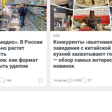
ЕДА
модно». В России
Конкуренты «вьетнамо
но растет
заведения с китайской
сть
кухней захватывают г
ов: как формат
— обзор самых интере
ыть уделом
новинок
146
14 часов
3 099
37