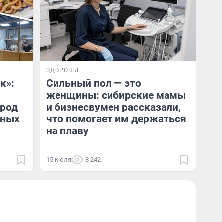
ЗДОРОВЬЕ
к»:
Сильный пол — это
женщины: сибирские мамы
ород
и бизнесвумен рассказали,
сных
что помогает им держаться
на плаву
15 июля
8 242