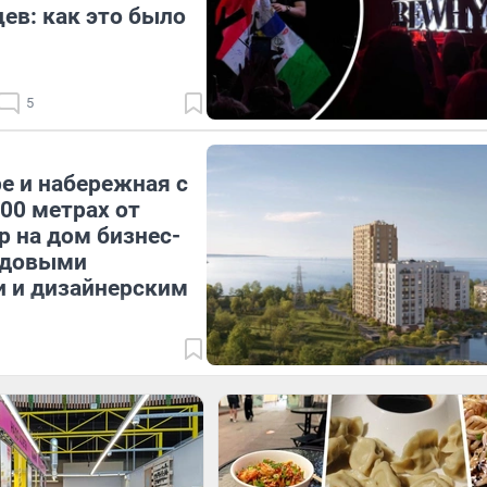
ев: как это было
5
е и набережная с
00 метрах от
р на дом бизнес-
идовыми
и и дизайнерским