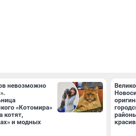
ов невозможно
Велико
».
Новоси
ьница
оригин
кого «Котомира»
городс
а котят,
районы
ах» и модных
красив