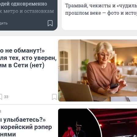
юдей одновременно
Трамвай, чекисты и «чудиль
к метро и остановкам
прошлом веке — фото и ист
дить
о не обманут!»
я тех, кто уверен,
м в Сети (нет)
33
Я
 улыбаетесь?»
корейский рэпер
тнями