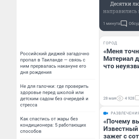
Десятки л
направились 
1 минута
Обсу
ГОРОД
«Меня точн
Российский диджей загадочно
Материал дл
пропал в Таиланде — связь с
что неуязви
ним прервалась накануне его
дня рождения
Не для галочки: где проверить
здоровье перед школой или
детским садом без очередей и
28 мая
4 928
стресса
РАЗВЛЕЧЕНИ
Как спастись от жары без
«Почему вы
кондиционера: 5 работающих
Известный 
способов
зажег с со