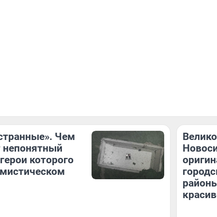
странные». Чем
Велико
т непонятный
Новоси
 герои которого
оригин
 мистическом
городс
районы
красив