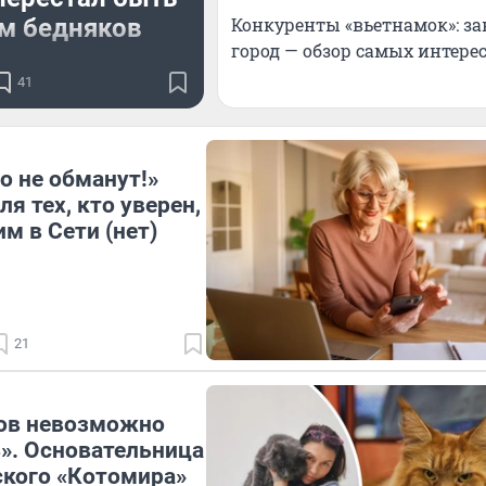
м бедняков
Конкуренты «вьетнамок»: з
город — обзор самых интер
ты» стали лидерами
41
у, а число только
» в Новосибирске
о на 60% за год
о не обманут!»
я тех, кто уверен,
м в Сети (нет)
21
ов невозможно
». Основательница
кого «Котомира»