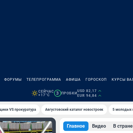
ФОРУМЫ
ТЕЛЕПРОГРАММА
АФИША
ГОРОСКОП
КУРСЫ ВА
USD 82,17
СЕЙЧАС
3
ПРОБКИ
+17°C
EUR 94,84
щики VS прокуратура
Августовский каталог новостроек
5 молодых 
Главное
Видео
В стране