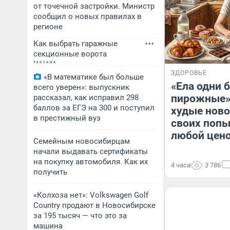
от точечной застройки. Министр
сообщил о новых правилах в
регионе
Как выбрать гаражные
секционные ворота
ЗДОРОВЬЕ
«В математике был больше
«Ела одни 
всего уверен»: выпускник
пирожные»
рассказал, как исправил 298
баллов за ЕГЭ на 300 и поступил
худые нов
в престижный вуз
своих попы
любой цен
Семейным новосибирцам
начали выдавать сертификаты
на покупку автомобиля. Как их
4 часа
3 786
получить
«Колхоза нет»: Volkswagen Golf
Сountry продают в Новосибирске
за 195 тысяч — что это за
машина