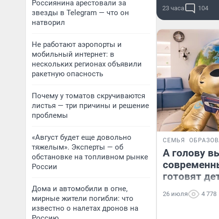
Россиянина арестовали за
23 часа
104
звезды в Telegram — что он
натворил
Не работают аэропорты и
мобильный интернет: в
нескольких регионах объявили
ракетную опасность
Почему у томатов скручиваются
листья — три причины и решение
проблемы
«Август будет еще довольно
СЕМЬЯ
ОБРАЗО
тяжелым». Эксперты — об
А голову в
обстановке на топливном рынке
современн
России
готовят де
Дома и автомобили в огне,
26 июля
4 778
мирные жители погибли: что
известно о налетах дронов на
Россию