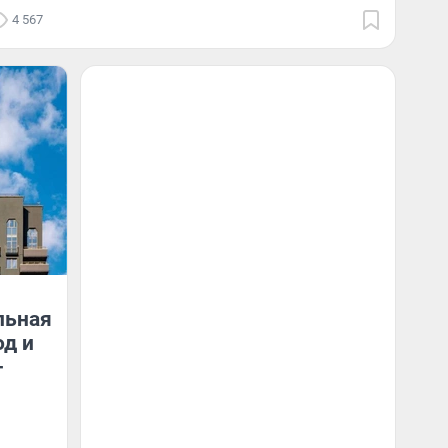
4 567
льная
од и
-