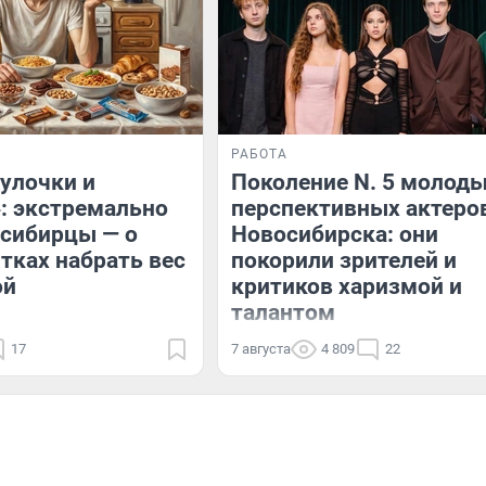
РАБОТА
булочки и
Поколение N. 5 молоды
: экстремально
перспективных актеро
осибирцы — о
Новосибирска: они
тках набрать вес
покорили зрителей и
ой
критиков харизмой и
талантом
17
7 августа
4 809
22