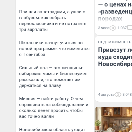
— о ценах н
«разведенц
Пришли за тетрадями, а ушли с
глобусом: как собрать
породах
первоклассника и не потратить
3 часа
1 087
три зарплаты
Школьники начнут учиться по
НЕДВИЖИМОСТЬ
новой программе: что изменится
Привезут л
с 1 сентября
куда сходит
Новосибир
Сильный пол — это женщины:
сибирские мамы и бизнесвумен
рассказали, что помогает им
держаться на плаву
4 августа
3 048
Миссия — найти работу. О чем
спрашивать на собеседовании и
сколько денег просить, чтобы
вас точно взяли
Новосибирская область уходит