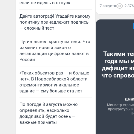
если не идешь в отпуск
7 августа
2 876
Дайте автограф! Угадайте какому
политику принадлежит подпись
— сложный тест
Путин вывел крипту из тени. Что
изменит новый закон о
Такими те
легализации цифровых валют в
России
года мы 
дефицит к
«Таких объектов раз — и больше
что спрово
нет». В Новосибирской области
отремонтируют уникальное
здание — ему больше ста лет
Дмит
По погоде 8 августа можно
Министр строи
прокуратуры и
определить, насколько
Н
дождливой будет осень —
важные приметы