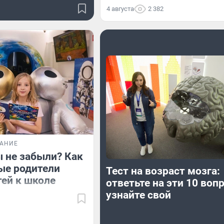
4 августа
2 382
ВАНИЕ
ы не забыли? Как
ые родители
Тест на возраст мозга:
тей к школе
ответьте на эти 10 воп
узнайте свой