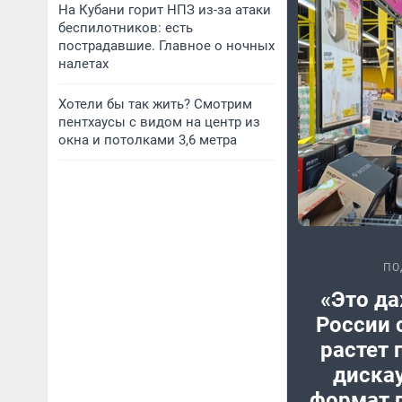
На Кубани горит НПЗ из-за атаки
беспилотников: есть
пострадавшие. Главное о ночных
налетах
Хотели бы так жить? Смотрим
пентхаусы с видом на центр из
окна и потолками 3,6 метра
ПО
«Это да
России 
растет 
дискау
формат 