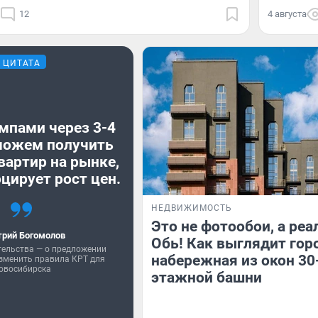
12
4 августа
ЦИТАТА
мпами через 3-4
можем получить
вартир на рынке,
цирует рост цен.
НЕДВИЖИМОСТЬ
Это не фотообои, а реа
рий Богомолов
Обь! Как выглядит гор
тельства — о предложении
набережная из окон 30
зменить правила КРТ для
овосибирска
этажной башни