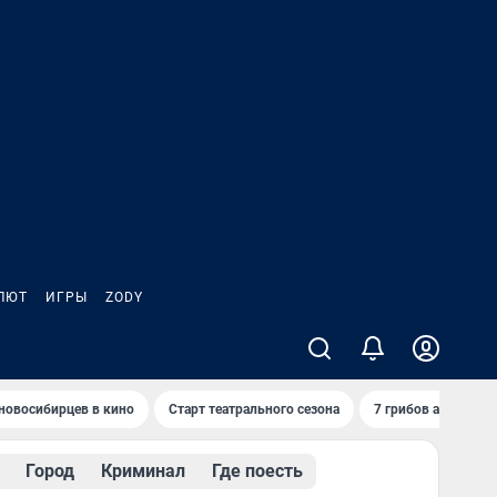
ЛЮТ
ИГРЫ
ZODY
новосибирцев в кино
Старт театрального сезона
7 грибов августа
Город
Криминал
Где поесть