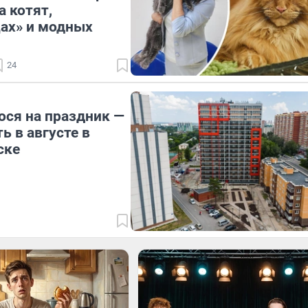
а котят,
ах» и модных
24
ося на праздник —
ь в августе в
ске