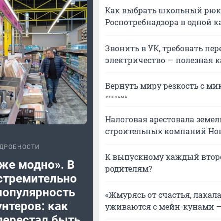
Как выбрать школьный рюкз
Роспотребнадзора в одной к
Звонить в УК, требовать пер
электричество — полезная 
Вернуть миру резкость с ми
Налоговая арестовала земе
строительных компаний Но
ДРОБНОСТИ
К выпускному каждый второ
же модно». В
родителям?
стремительно
популярность
«Жмурясь от счастья, лакал
нтеров: как
уживаются с мейн-кунами —
перестал быть