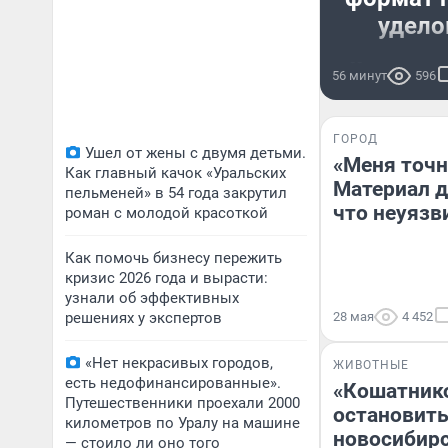
удело
«Нищемарке
56 минут
596
по оборот
«Чижиков
выросл
ГОРОД
Ушел от жены с двумя детьми.
«Меня точн
Как главный качок «Уральских
Материал дл
пельменей» в 54 года закрутил
что неуязви
роман с молодой красоткой
Как помочь бизнесу пережить
кризис 2026 года и вырасти:
узнали об эффективных
решениях у экспертов
28 мая
4 452
«Нет некрасивых городов,
ЖИВОТНЫЕ
есть недофинансированные».
«Кошатник
Путешественники проехали 2000
остановить
километров по Уралу на машине
новосибирс
— стоило ли оно того