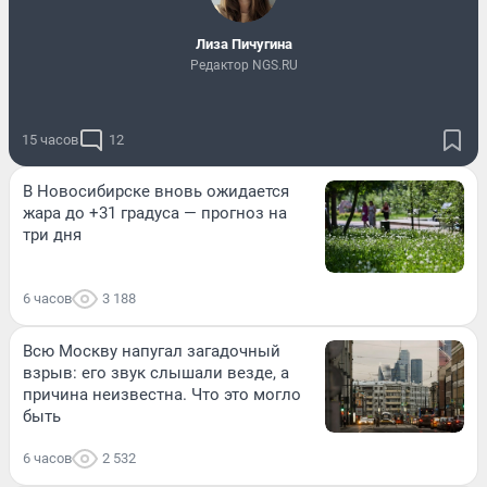
Лиза Пичугина
Редактор NGS.RU
15 часов
12
В Новосибирске вновь ожидается
жара до +31 градуса — прогноз на
три дня
6 часов
3 188
Всю Москву напугал загадочный
взрыв: его звук слышали везде, а
причина неизвестна. Что это могло
быть
6 часов
2 532