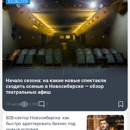
КУЛЬТУРА
Начало сезона: на какие новые спектакли
сходить осенью в Новосибирске — обзор
театральных афиш
18 часов
2 593
1
B2B-сектор Новосибирска: как
быстро адаптировать бизнес под
новые условия