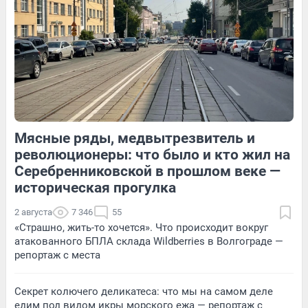
10
Обсудить
91
Обсудить
Мясные ряды, медвытрезвитель и
13
Обсудить
66
1
революционеры: что было и кто жил на
Серебренниковской в прошлом веке —
историческая прогулка
2 августа
7 346
55
«Страшно, жить-то хочется». Что происходит вокруг
атакованного БПЛА склада Wildberries в Волгограде —
репортаж с места
Секрет колючего деликатеса: что мы на самом деле
едим под видом икры морского ежа — репортаж с