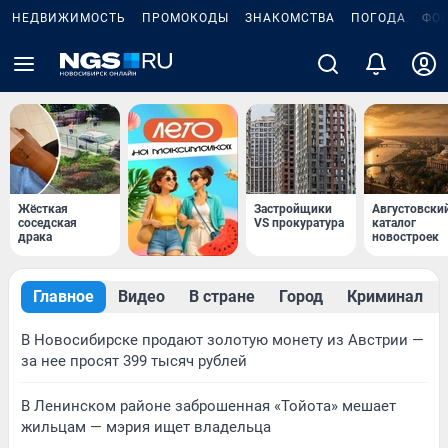
НЕДВИЖИМОСТЬ
ПРОМОКОДЫ
ЗНАКОМСТВА
ПОГОДА
ФО
Жёсткая
Застройщики
Августовски
соседская
VS прокуратура
каталог
драка
новостроек
Главное
Видео
В стране
Город
Криминал
В Новосибирске продают золотую монету из Австрии —
за нее просят 399 тысяч рублей
В Ленинском районе заброшенная «Тойота» мешает
жильцам — мэрия ищет владельца