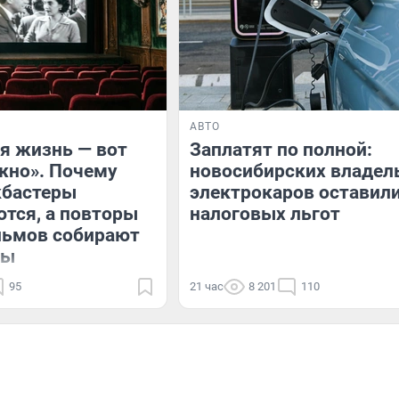
АВТО
я жизнь — вот
Заплатят по полной:
жно». Почему
новосибирских владел
кбастеры
электрокаров оставили
тся, а повторы
налоговых льгот
льмов собирают
лы
95
21 час
8 201
110