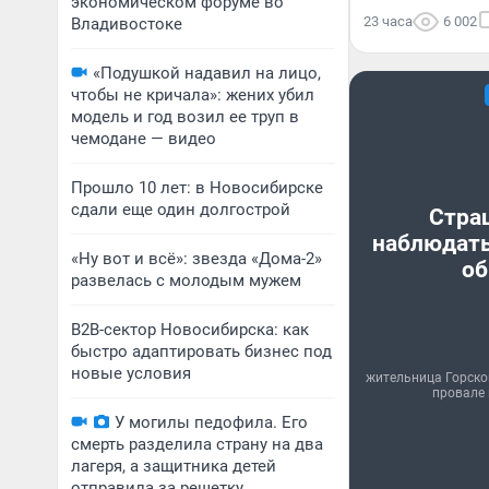
экономическом форуме во
23 часа
6 002
Владивостоке
«Подушкой надавил на лицо,
чтобы не кричала»: жених убил
модель и год возил ее труп в
чемодане — видео
Прошло 10 лет: в Новосибирске
сдали еще один долгострой
Стра
наблюдать
«Ну вот и всё»: звезда «Дома-2»
об
развелась с молодым мужем
B2B-сектор Новосибирска: как
быстро адаптировать бизнес под
новые условия
жительница Горско
провале 
У могилы педофила. Его
смерть разделила страну на два
лагеря, а защитника детей
отправила за решетку