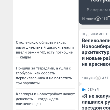
В оперном п
театре
10 минут
135
Сре
НЕДВИЖИМОСТЬ
Великолеп
Смоленскую область накрыл
Новосибирс
разрушительный циклон: власти
архитектур
ввели режим ЧС, есть погибшие
— кадры
и новые р
на красиво
Пришли за тетрадями, а ушли с
глобусом: как собрать
первоклассника и не потратить
4 августа
3 541
три зарплаты
СЕМЬЯ
Квартиры в новостройках начнут
«Я не жалу
дешеветь — когда ждать
лишился рук
снижения цен
звездой со