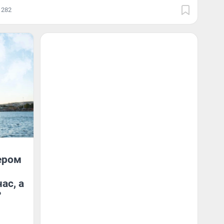
282
ером
ас, а
?