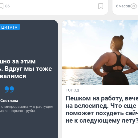
86
6 часов
ЦИТАТА
шно за этим
. Вдруг мы тоже
валимся
ГОРОД
Пешком на работу, веч
Светлана
на велосипед. Что еще
го микрорайона — о растущем
из-за порыва трубы
поможет похудеть сейч
не к следующему лету