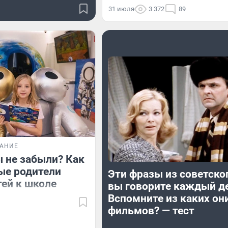
31 июля
3 372
89
ВАНИЕ
ы не забыли? Как
ые родители
Эти фразы из советско
тей к школе
вы говорите каждый д
Вспомните из каких он
фильмов? — тест