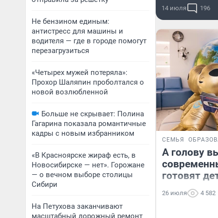
14 июля
196
Не бензином единым:
антистресс для машины и
водителя — где в городе помогут
перезагрузиться
«Четырех мужей потеряла»:
Прохор Шаляпин проболтался о
новой возлюбленной
Больше не скрывает: Полина
Гагарина показала романтичные
кадры с новым избранником
СЕМЬЯ
ОБРАЗО
А голову в
«В Красноярске жираф есть, в
современн
Новосибирске — нет». Горожане
готовят де
— о вечном выборе столицы
Сибири
26 июля
4 582
На Петухова заканчивают
масштабный дорожный ремонт