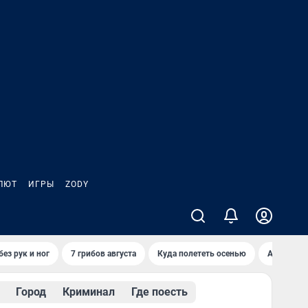
ЛЮТ
ИГРЫ
ZODY
ез рук и ног
7 грибов августа
Куда полететь осенью
Афиша на 
Город
Криминал
Где поесть