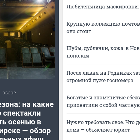
Любительница маскировки: 
Крупную коллекцию почтовы
она стоит
Шубы, дубленки, кожа: в Но
пополам
После ливня на Родниках за
огромной луже госномера
ОБЗОР
Богатые и знаменитые сбежа
зона: на какие
прихватили с собой частную
 спектакли
ть осенью в
Нужно требовать свое. Что 
дома — объясняет юрист
ирске — обзор
альных афиш