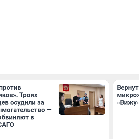
против
Вернут
ков». Троих
микрох
ев осудили за
«Вижу»
ымогательство —
обвиняют в
САГО