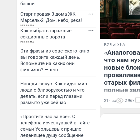
башни
Старт продаж 3 дома ЖК
Марсель-2. Дом, небо, река!
Как выбрать гаражные
секционные ворота
КУЛЬТУРА
Эти фразы из советского кино
«Аналогова
вы говорите каждый день.
что нам ну
Вспомните из каких они
новые бло
фильмов? — тест
проваливаю
старых фи
Наведи фокус. Как видят мир
полные за
люди с близорукостью и что
делать, если перед глазами
21 час
2 967
размыто уже сейчас
«Простите нас за всё». С
телефона исчезнувшей в тайге
семьи Усольцевых пришло
леденящее душу сообщение