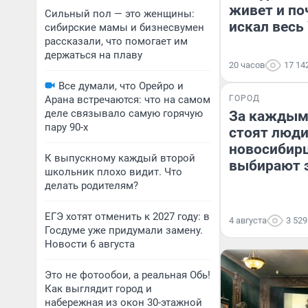
живет и по
Сильный пол — это женщины:
искал весь
сибирские мамы и бизнесвумен
рассказали, что помогает им
держаться на плаву
20 часов
17 14
Все думали, что Орейро и
Арана встречаются: что на самом
ГОРОД
деле связывало самую горячую
За каждым
пару 90-х
стоят люди
новосибир
К выпускному каждый второй
выбирают 
школьник плохо видит. Что
делать родителям?
ЕГЭ хотят отменить к 2027 году: в
4 августа
3 529
Госдуме уже придумали замену.
Новости 6 августа
Это не фотообои, а реальная Обь!
Как выглядит город и
набережная из окон 30-этажной