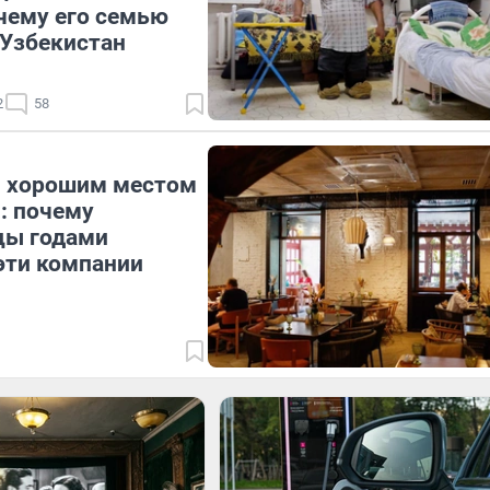
чему его семью
 Узбекистан
2
58
 хорошим местом
: почему
цы годами
эти компании