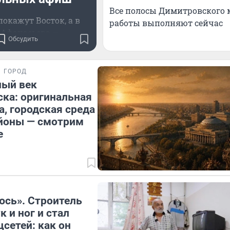
Все полосы Димитровского 
окажут Восток, а в
работы выполняют сейчас
 Афанасьева —
Обсудить
дневековье
ГОРОД
ный век
ка: оригинальная
а, городская среда
айоны — смотрим
е
юсь». Строитель
 и ног и стал
цсетей: как он