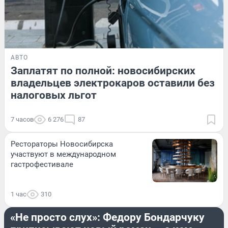
АВТО
Заплатят по полной: новосибирских
владельцев электрокаров оставили без
налоговых льгот
7 часов
6 276
87
Рестораторы Новосибирска
участвуют в международном
гастрофестивале
1 час
310
ОН И ОНА
«Не просто слух»: Федору Бондарчуку