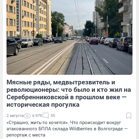
249
2
53
Обсудить
12
Обсудить
Мясные ряды, медвытрезвитель и
354
Обсудить
139
Обсудить
революционеры: что было и кто жил на
Серебренниковской в прошлом веке —
историческая прогулка
2 августа
6 979
55
«Страшно, жить-то хочется». Что происходит вокруг
атакованного БПЛА склада Wildberries в Волгограде —
репортаж с места