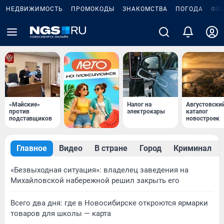
НЕДВИЖИМОСТЬ
ПРОМОКОДЫ
ЗНАКОМСТВА
ПОГОДА
ФО
«Майские»
Налог на
Августовски
против
электрокары
каталог
подставщиков
новостроек
Главное
Видео
В стране
Город
Криминал
«Безвыходная ситуация»: владелец заведения на
Михайловской набережной решил закрыть его
Всего два дня: где в Новосибирске откроются ярмарки
товаров для школы — карта