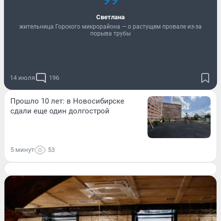
Светлана
жительница Горского микрорайона — о растущем провале из-за
порыва трубы
14 июля
196
Прошло 10 лет: в Новосибирске
сдали еще один долгострой
5 минут
53