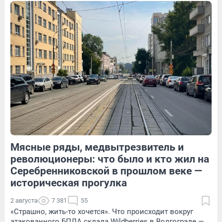
86
1
13
Обсудить
94
Обсудить
Мясные ряды, медвытрезвитель и
13
Обсудить
66
1
революционеры: что было и кто жил на
Серебренниковской в прошлом веке —
историческая прогулка
2 августа
7 381
55
«Страшно, жить-то хочется». Что происходит вокруг
атакованного БПЛА склада Wildberries в Волгограде —