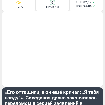
0
USD 82,17
EUR 94,84
+13°C
ПРОБКИ
ЭКСКЛЮЗИВ
«Его оттащили, а он ещё кричал: „Я тебя
найду“». Соседская драка закончилась
переломом и серией заявлений в