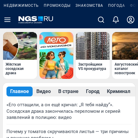
НЕДВИЖИМОСТЬ
ПРОМОКОДЫ
ЗНАКОМСТВА
ПОГОДА
ФО
Жёсткая
Застройщики
Августовски
соседская
VS прокуратура
каталог
драка
новостроек
Главное
Видео
В стране
Город
Криминал
«Его оттащили, а он ещё кричал: „Я тебя найду“».
Соседская драка закончилась переломом и серией
заявлений в полицию: видео
Почему у томатов скручиваются листья — три причины
и решение проблемы