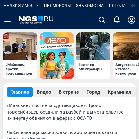
НЕДВИЖИМОСТЬ
ПРОМОКОДЫ
ЗНАКОМСТВА
ПОГОДА
ФО
«Майские»
Налог на
Августовски
против
электрокары
каталог
подставщиков
новостроек
Главное
Видео
В стране
Город
Криминал
«Майские» против «подставщиков». Троих
новосибирцев осудили за разбой и вымогательство —
их жертву обвиняют в аферах с ОСАГО
Любительница маскировки: в зоопарке показали
мартышку Бразза