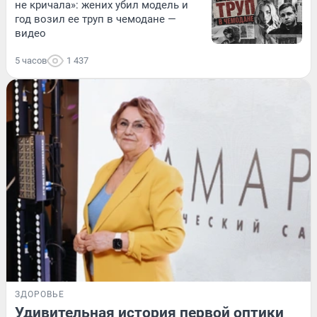
не кричала»: жених убил модель и
год возил ее труп в чемодане —
видео
5 часов
1 437
ЗДОРОВЬЕ
Удивительная история первой оптики