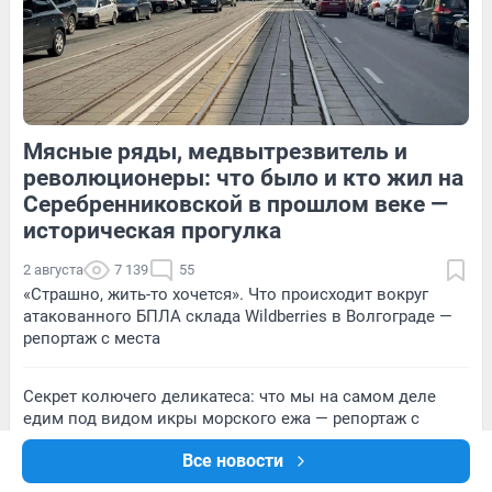
14
Обсудить
273
2
Мясные ряды, медвытрезвитель и
59
Обсудить
13
Обсудить
революционеры: что было и кто жил на
Серебренниковской в прошлом веке —
историческая прогулка
2 августа
7 139
55
«Страшно, жить-то хочется». Что происходит вокруг
атакованного БПЛА склада Wildberries в Волгограде —
репортаж с места
Секрет колючего деликатеса: что мы на самом деле
едим под видом икры морского ежа — репортаж с
производства
Все новости