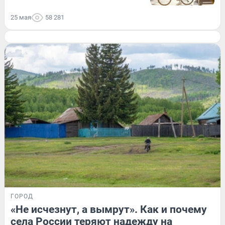
25 мая
58 281
ГОРОД
«Не исчезнут, а вымрут». Как и почему
села России теряют надежду на