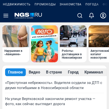
НЕДВИЖИМОСТЬ
ПРОМОКОДЫ
ЗНАКОМСТВА
ПОГОДА
ФО
Нарушения в
Роботы-
Августовски
«Авиценне»
доставщики в
каталог
Новосибирске
новостроек
Главное
Видео
В стране
Город
Криминал
«Преступная небрежность». Водителя осудили за ДТП с
двумя погибшими в Новосибирской области
На улице Вертковской закончили ремонт участка —
фото, как сейчас выглядит дорога