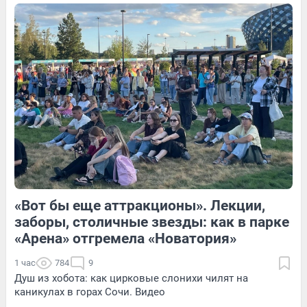
12
Обсудить
Обсудить
44
Обсудить
«Вот бы еще аттракционы». Лекции,
222
1
35
Обсудить
заборы, столичные звезды: как в парке
«Арена» отгремела «Новатория»
1 час
784
9
Душ из хобота: как цирковые слонихи чилят на
каникулах в горах Сочи. Видео