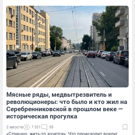
история пары — в видео
49
Обсудить
9
Обсудить
79
Обсудить
Мясные ряды, медвытрезвитель и
13
Обсудить
65
1
революционеры: что было и кто жил на
Серебренниковской в прошлом веке —
историческая прогулка
2 августа
7 321
55
«Страшно, жить-то хочется». Что происходит вокруг