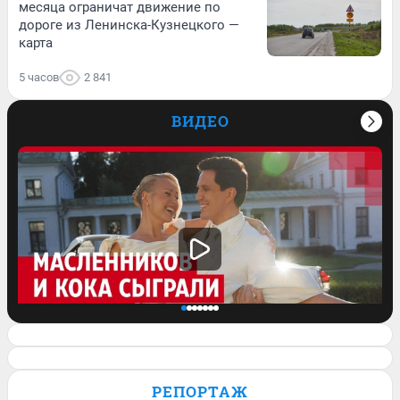
месяца ограничат движение по
дороге из Ленинска-Кузнецкого —
карта
5 часов
2 841
ВИДЕО
Клава Кока и Дима Масленников
сыграли свадьбу. Кадры с торжества и
РЕПОРТАЖ