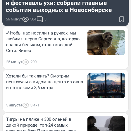
и фестиваль ухи: собрали главные
события выходных в Новосибирске
56 минут
504
3
«Чтобы нас носили на ручках, мы
любим»: нерпа Сергеевна, которую
спасли бельком, стала звездой
Сети. Видео
25 минут
200
Хотели бы так жить? Смотрим
пентхаусы с видом на центр из окна
и потолками 3,6 метра
5 августа
3 471
Тигры на пляже и 300 оленей в
дикой природе: топ-24 самых
красивых бухт Приморского края