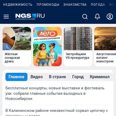
НЕДВИЖИМОСТЬ
ПРОМОКОДЫ
ЗНАКОМСТВА
ПОГОДА
ФО
Жёсткая
Застройщики
Августовски
соседская
VS прокуратура
каталог
драка
новостроек
Главное
Видео
В стране
Город
Криминал
Бесплатные концерты, новые выставки и фестиваль
ухи: собрали главные события выходных в
Новосибирске
В Калининском районе неизвестный сорвал цепочку с
женщины — видео