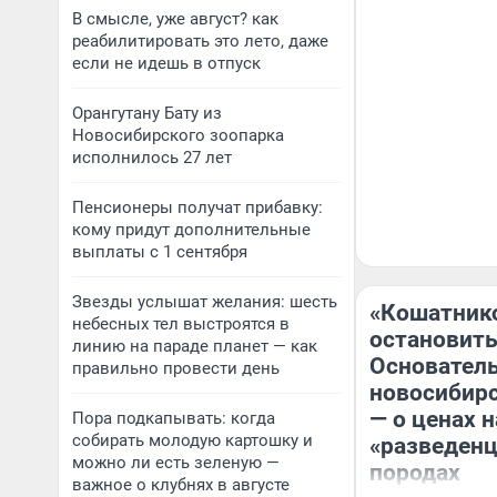
В смысле, уже август? как
реабилитировать это лето, даже
если не идешь в отпуск
Орангутану Бату из
Новосибирского зоопарка
исполнилось 27 лет
Пенсионеры получат прибавку:
кому придут дополнительные
выплаты с 1 сентября
Звезды услышат желания: шесть
«Кошатник
небесных тел выстроятся в
остановить
линию на параде планет — как
Основател
правильно провести день
новосибирс
— о ценах н
Пора подкапывать: когда
собирать молодую картошку и
«разведенц
можно ли есть зеленую —
породах
важное о клубнях в августе