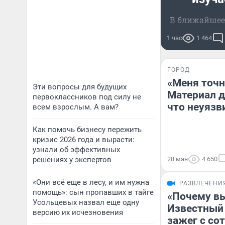
В ближайшее
резк
1 час
1 464
ГОРОД
«Меня точн
Эти вопросы для будущих
Материал дл
первоклассников под силу не
что неуязви
всем взрослым. А вам?
Как помочь бизнесу пережить
кризис 2026 года и вырасти:
узнали об эффективных
решениях у экспертов
28 мая
4 650
«Они всё еще в лесу, и им нужна
РАЗВЛЕЧЕНИ
помощь»: сын пропавших в тайге
«Почему вы
Усольцевых назвал еще одну
Известный 
версию их исчезновения
зажег с со