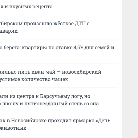
х и вкусных рецепта
сибирском произошло жёсткое ДТП с
 аварии
 берега: квартиры по ставке 4,5% для семей и
авильно пить иван-чай — новосибирский
устимое количество чашек
ли из центра к Барсучьему логу, но
 школу и пятизвездочный отель со спа
как в Новосибирске проходит ярмарка «День
о животных