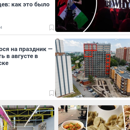
ев: как это было
4
ося на праздник —
ь в августе в
ске