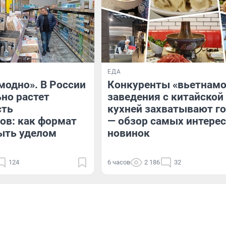
ЕДА
модно». В России
Конкуренты «вьетнамо
но растет
заведения с китайской
сть
кухней захватывают г
ов: как формат
— обзор самых интере
ыть уделом
новинок
124
6 часов
2 186
32