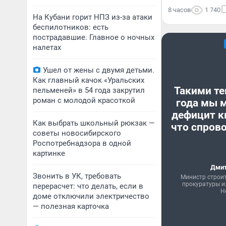
8 часов
1 740
На Кубани горит НПЗ из-за атаки
беспилотников: есть
пострадавшие. Главное о ночных
налетах
Ушел от жены с двумя детьми.
Как главный качок «Уральских
Такими те
пельменей» в 54 года закрутил
роман с молодой красоткой
года мы 
дефицит к
Как выбрать школьный рюкзак —
что спрово
советы новосибирского
Роспотребнадзора в одной
картинке
Дмит
Звонить в УК, требовать
Министр строи
прокуратуры и
перерасчет: что делать, если в
Н
доме отключили электричество
— полезная карточка