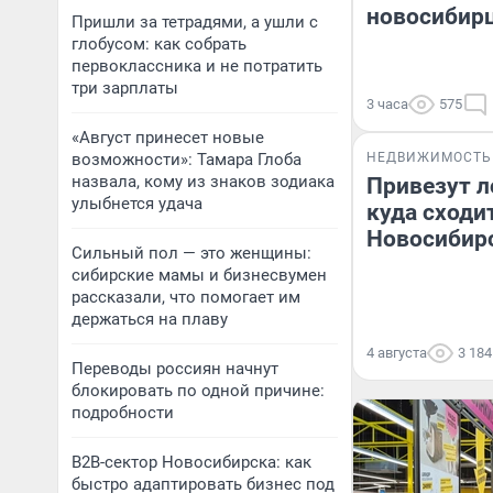
новосибирц
Пришли за тетрадями, а ушли с
глобусом: как собрать
первоклассника и не потратить
три зарплаты
3 часа
575
«Август принесет новые
возможности»: Тамара Глоба
НЕДВИЖИМОСТЬ
назвала, кому из знаков зодиака
Привезут л
улыбнется удача
куда сходит
Новосибир
Сильный пол — это женщины:
сибирские мамы и бизнесвумен
рассказали, что помогает им
держаться на плаву
4 августа
3 184
Переводы россиян начнут
блокировать по одной причине:
подробности
B2B-сектор Новосибирска: как
быстро адаптировать бизнес под