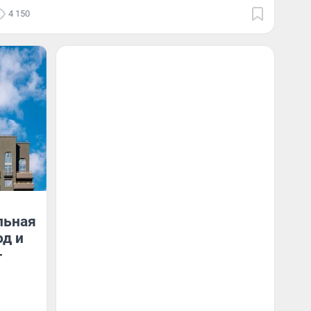
4 150
льная
од и
-