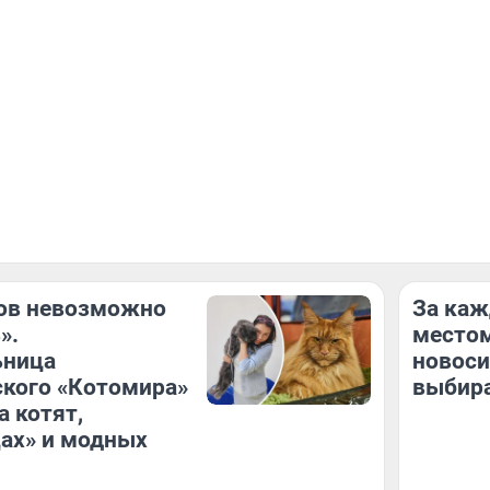
ов невозможно
За ка
».
местом
ьница
новос
кого «Котомира»
выбира
а котят,
ах» и модных