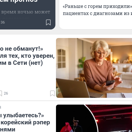
«Раньше с горем приходили
 время ночью может
пациентах с диагнозами из 
о похолодать
36
о не обманут!»
я тех, кто уверен,
м в Сети (нет)
26
Я
 улыбаетесь?»
корейский рэпер
тнями