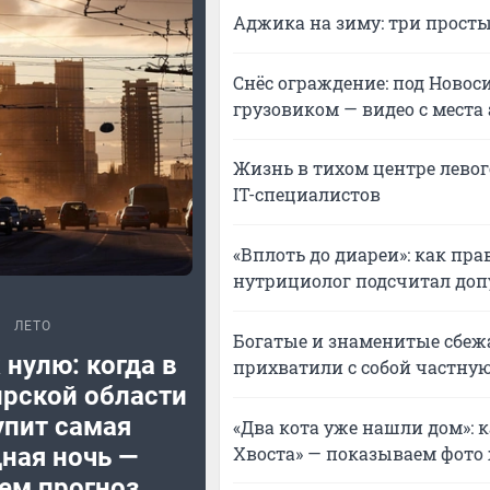
Аджика на зиму: три просты
Снёс ограждение: под Ново
грузовиком — видео с места
Жизнь в тихом центре левого
IT-специалистов
«Вплоть до диареи»: как пр
нутрициолог подсчитал доп
ЛЕТО
Богатые и знаменитые сбежа
 нулю: когда в
прихватили с собой частную
рской области
упит самая
«Два кота уже нашли дом»: 
Хвоста» — показываем фот
ная ночь —
ем прогноз