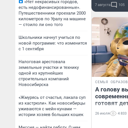
«Нет некрасивых городов,
7 августа
105
есть недофинансированные».
Путешественники проехали 2000
километров по Уралу на машине
— стоило ли оно того
Школьники начнут учиться по
новой программе: что изменится
с 1 сентября
Налоговая арестовала
земельные участки и технику
одной из крупнейших
строительных компаний
СЕМЬЯ
ОБРАЗО
Новосибирска
А голову в
современн
«Жмурясь от счастья, лакала суп
готовят де
из кастрюли». Как новосибирцы
уживаются с мейн-кунами —
26 июля
4 833
истории хозяев больших кошек
Миссия — найти работу. О чем