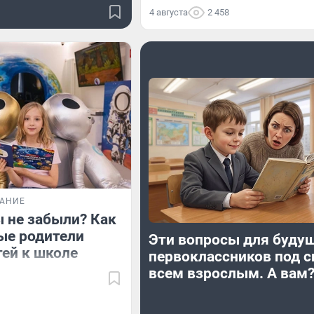
4 августа
2 458
ВАНИЕ
ы не забыли? Как
ые родители
Эти вопросы для буду
тей к школе
первоклассников под с
всем взрослым. А вам