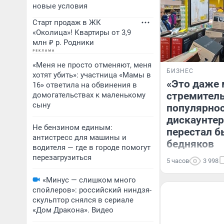
новые условия
Старт продаж в ЖК
«Околица»! Квартиры от 3,9
млн ₽ р. Родники
«Меня не просто отменяют, меня
БИЗНЕС
хотят убить»: участница «Мамы в
«Это даже 
16» ответила на обвинения в
стремитель
домогательствах к маленькому
сыну
популярно
дискаунтер
Не бензином единым:
перестал б
антистресс для машины и
бедняков
водителя — где в городе помогут
перезагрузиться
5 часов
3 998
«Минус — слишком много
спойлеров»: российский ниндзя-
скульптор снялся в сериале
«Дом Дракона». Видео