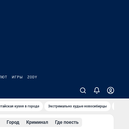
ЛЮТ
ИГРЫ
ZODY
тайская кухня в городе
Экстремально худые новосибирцы
Старт т
Город
Криминал
Где поесть