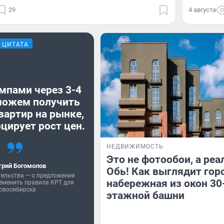
29
4 августа
ЦИТАТА
мпами через 3-4
можем получить
вартир на рынке,
цирует рост цен.
НЕДВИЖИМОСТЬ
Это не фотообои, а реа
рий Богомолов
Обь! Как выглядит гор
тельства — о предложении
набережная из окон 30
зменить правила КРТ для
овосибирска
этажной башни