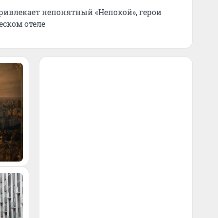
ривлекает непонятный «Непокой», герои
еском отеле