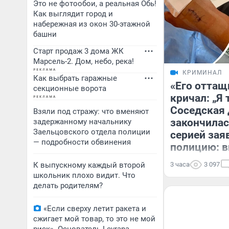
Это не фотообои, а реальная Обь!
Как выглядит город и
набережная из окон 30-этажной
башни
Старт продаж 3 дома ЖК
Марсель-2. Дом, небо, река!
КРИМИНАЛ
Как выбрать гаражные
«Его оттащ
секционные ворота
кричал: „Я 
Соседская 
Взяли под стражу: что вменяют
закончилас
задержанному начальнику
Заельцовского отдела полиции
серией зая
— подробности обвинения
полицию: в
К выпускному каждый второй
3 часа
3 097
школьник плохо видит. Что
делать родителям?
«Если сверху летит ракета и
сжигает мой товар, то это не мой