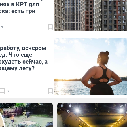
иях в КРТ для
ка: есть три
41
работу, вечером
ед. Что еще
худеть сейчас, а
ющему лету?
89