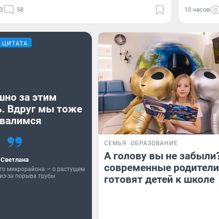
3
58
10 часов
ЦИТАТА
шно за этим
. Вдруг мы тоже
валимся
СЕМЬЯ
ОБРАЗОВАНИЕ
А голову вы не забыли
Светлана
современные родители
го микрорайона — о растущем
из-за порыва трубы
готовят детей к школе