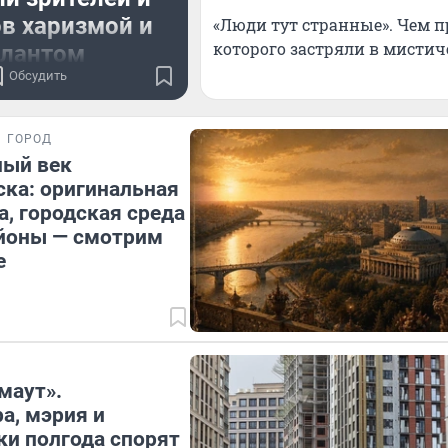
в харизмой и
«Люди тут странные». Чем п
которого застряли в мистич
алантом
Обсудить
ренно пробиваются в
атры, кино, сериалы
ГОРОД
етят в Голливуд
ный век
ка: оригинальная
а, городская среда
айоны — смотрим
е
маут».
а, мэрия и
и полгода спорят