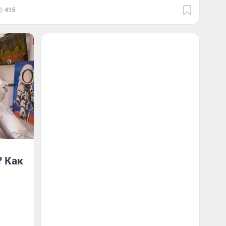
415
? Как