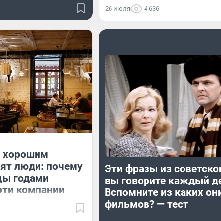
26 июля
4 636
 хорошим
ят люди: почему
Эти фразы из советско
цы годами
вы говорите каждый д
эти компании
Вспомните из каких он
фильмов? — тест