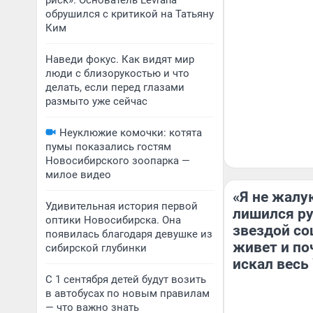
риск». Основатель Levrana
обрушился с критикой на Татьяну
Ким
Наведи фокус. Как видят мир
люди с близорукостью и что
делать, если перед глазами
размыто уже сейчас
Неуклюжие комочки: котята
пумы показались гостям
Новосибирского зоопарка —
милое видео
«Я не жалу
Удивительная история первой
лишился рук
оптики Новосибирска. Она
звездой со
появилась благодаря девушке из
живет и по
сибирской глубинки
искал весь
С 1 сентября детей будут возить
в автобусах по новым правилам
— что важно знать