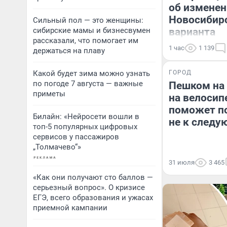
об изменен
Новосибирс
Сильный пол — это женщины:
сибирские мамы и бизнесвумен
варианта
рассказали, что помогает им
1 час
1 139
держаться на плаву
Какой будет зима можно узнать
ГОРОД
по погоде 7 августа — важные
Пешком на 
приметы
на велосип
поможет по
Билайн: «Нейросети вошли в
не к следу
топ-5 популярных цифровых
сервисов у пассажиров
„Толмачево“»
31 июля
3 465
«Как они получают сто баллов —
серьезный вопрос». О кризисе
ЕГЭ, всего образования и ужасах
приемной кампании