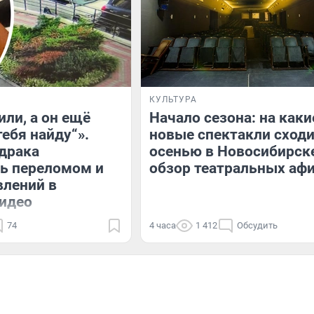
КУЛЬТУРА
или, а он ещё
Начало сезона: на каки
тебя найду“».
новые спектакли сход
драка
осенью в Новосибирск
ь переломом и
обзор театральных аф
влений в
идео
74
4 часа
1 412
Обсудить