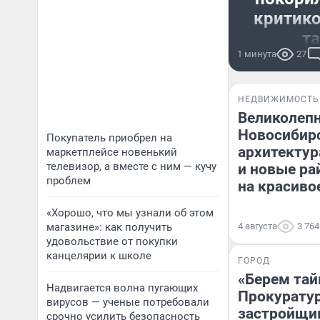
критико
т
1 минута
27
Сибиряки уве
столичные те
НЕДВИЖИМОСТЬ
и даже м
Великолеп
Новосибирс
Покупатель приобрел на
архитектур
маркетплейсе новенький
телевизор, а вместе с ним — кучу
и новые р
проблем
на красиво
«Хорошо, что мы узнали об этом
магазине»: как получить
4 августа
3 764
удовольствие от покупки
канцелярии к школе
ГОРОД
«Берем тай
Надвигается волна пугающих
Прокуратур
вирусов — ученые потребовали
застройщик
срочно усилить безопасность