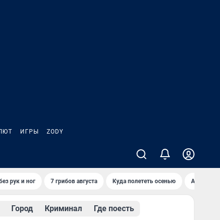
ЛЮТ
ИГРЫ
ZODY
ез рук и ног
7 грибов августа
Куда полететь осенью
Афиша на 
Город
Криминал
Где поесть