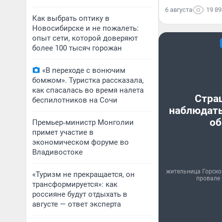
6 августа
19 89
Как выбрать оптику в
Новосибирске и не пожалеть:
опыт сети, которой доверяют
более 100 тысяч горожан
«В переходе с вонючим
бомжом». Туристка рассказала,
как спасалась во время налета
Стра
беспилотников на Сочи
наблюдать
об
Премьер‑министр Монголии
примет участие в
экономическом форуме во
Владивостоке
жительница Горско
«Туризм не прекращается, он
провале 
трансформируется»: как
россияне будут отдыхать в
августе — ответ эксперта