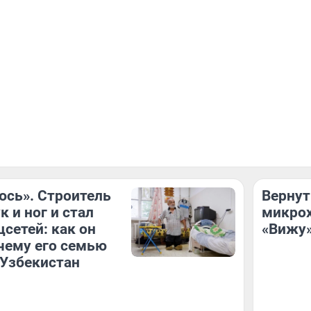
юсь». Строитель
Вернут
 и ног и стал
микрох
цсетей: как он
«Вижу»
чему его семью
 Узбекистан