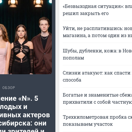
«Безвыходная ситуация»: в
решил закрыть его
Уйти, не расплатившись: н
магазина, а потом один из н
Шубы, дубленки, кожа: в Но
пополам
Слизни атакуют: как спасти
способа
ОБЗОР
Богатые и знаменитые сбежа
ение «N». 5
прихватили с собой частную
лодых и
ивных актеров
Трехкилометровая пробка ск
сибирска: они
показываем участок
и зрителей и