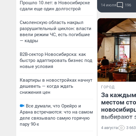
Прошло 10 лет: в Новосибирске
14 июля
196
сдали еще один долгострой
Смоленскую область накрыл
разрушительный циклон: власти
ввели режим ЧС, есть погибшие
— кадры
B2B-сектор Новосибирска: как
быстро адаптировать бизнес под
новые условия
Квартиры в новостройках начнут
дешеветь — когда ждать
ГОРОД
снижения цен
За каждым
местом сто
Все думали, что Орейро и
новосибир
Арана встречаются: что на самом
выбирают 
деле связывало самую горячую
пару 90-х
4 августа
3 663