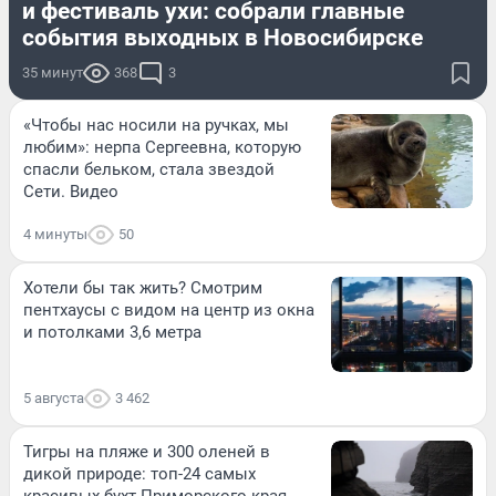
и фестиваль ухи: собрали главные
события выходных в Новосибирске
35 минут
368
3
«Чтобы нас носили на ручках, мы
любим»: нерпа Сергеевна, которую
спасли бельком, стала звездой
Сети. Видео
4 минуты
50
Хотели бы так жить? Смотрим
пентхаусы с видом на центр из окна
и потолками 3,6 метра
5 августа
3 462
Тигры на пляже и 300 оленей в
дикой природе: топ-24 самых
красивых бухт Приморского края