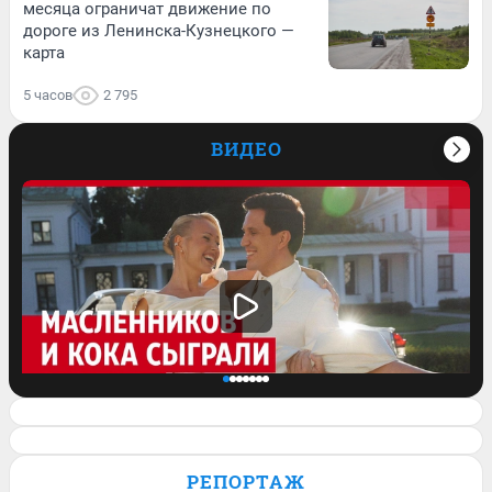
месяца ограничат движение по
дороге из Ленинска-Кузнецкого —
карта
5 часов
2 795
ВИДЕО
Клава Кока и Дима Масленников
сыграли свадьбу. Кадры с торжества и
РЕПОРТАЖ