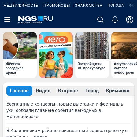
НЕДВИЖИМОСТЬ
ПРОМОКОДЫ
ЗНАКОМСТВА
ПОГОДА
ФО
Жёсткая
Застройщики
Августовски
соседская
VS прокуратура
каталог
драка
новостроек
Главное
Видео
В стране
Город
Криминал
Бесплатные концерты, новые выставки и фестиваль
ухи: собрали главные события выходных в
Новосибирске
В Калининском районе неизвестный сорвал цепочку с
женщины — видео