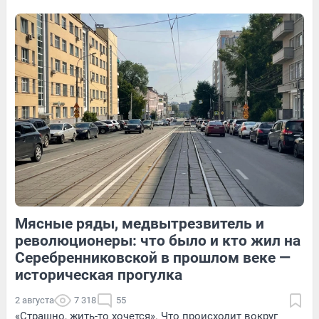
история пары — в видео
47
Обсудить
9
Обсудить
79
Обсудить
Мясные ряды, медвытрезвитель и
13
Обсудить
65
1
революционеры: что было и кто жил на
Серебренниковской в прошлом веке —
историческая прогулка
2 августа
7 318
55
«Страшно, жить-то хочется». Что происходит вокруг