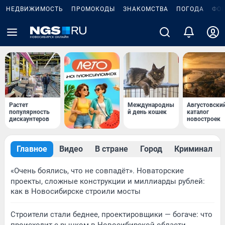
НЕДВИЖИМОСТЬ
ПРОМОКОДЫ
ЗНАКОМСТВА
ПОГОДА
ФО
Растет
Международны
Августовски
популярность
й день кошек
каталог
дискаунтеров
новостроек
Главное
Видео
В стране
Город
Криминал
«Очень боялись, что не совпадёт». Новаторские
проекты, сложные конструкции и миллиарды рублей:
как в Новосибирске строили мосты
Строители стали беднее, проектировщики — богаче: что
происходит с рынком в Новосибирской области