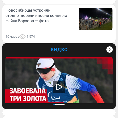
Новосибирцы устроили
столпотворение после концерта
Найка Борзова — фото
10 часов
1 574
ВИДЕО