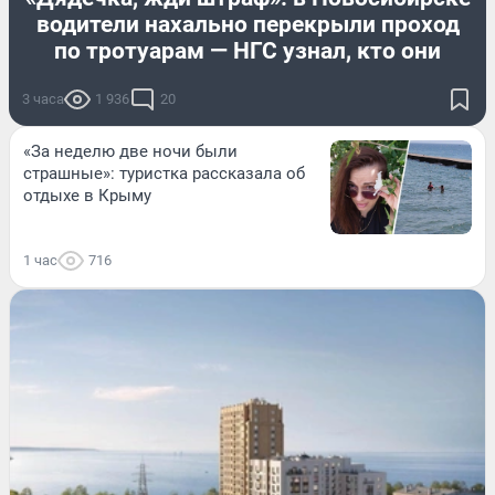
водители нахально перекрыли проход
по тротуарам — НГС узнал, кто они
3 часа
1 936
20
«За неделю две ночи были
страшные»: туристка рассказала об
отдыхе в Крыму
1 час
716