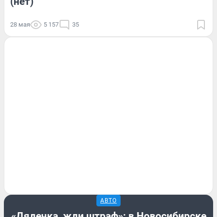
(нет)
28 мая
5 157
35
АВТО
«Дядечка, жди штраф»: в Новосибирске