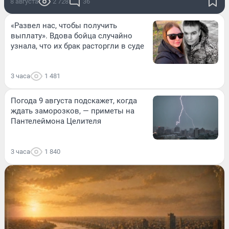
8 августа
2 728
36
«Развел нас, чтобы получить
выплату». Вдова бойца случайно
узнала, что их брак расторгли в суде
3 часа
1 481
Погода 9 августа подскажет, когда
ждать заморозков, — приметы на
Пантелеймона Целителя
3 часа
1 840