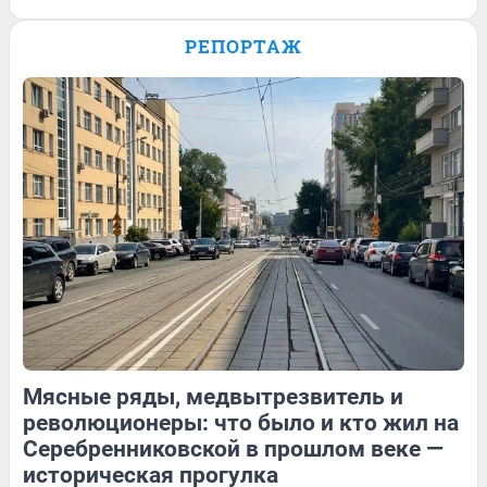
Завоевала три медали на
Паралимпиаде: история сильной духом
РЕПОРТАЖ
Анастасии Багиян — в видео
19
Обсудить
129
1
19
Обсудить
Мясные ряды, медвытрезвитель и
129
Обсудить
19
Обсудить
революционеры: что было и кто жил на
Серебренниковской в прошлом веке —
историческая прогулка