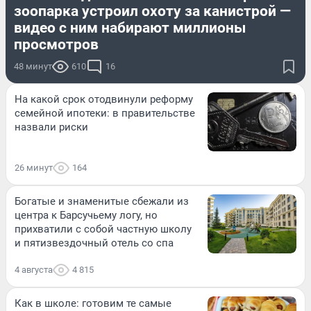
зоопарка устроил охоту за канистрой —
видео с ним набирают миллионы
просмотров
48 минут
610
16
На какой срок отодвинули реформу
семейной ипотеки: в правительстве
назвали риски
26 минут
164
Богатые и знаменитые сбежали из
центра к Барсучьему логу, но
прихватили с собой частную школу
и пятизвездочный отель со спа
4 августа
4 815
Как в школе: готовим те самые