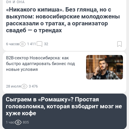
ОН И ОНА
«Никакого кипиша». Без глянца, но с
выкупом: новосибирские молодожены
рассказали о тратах, а организатор
свадеб — о трендах
6 часов
1 411
32
B2B-сектор Новосибирска: как
быстро адаптировать бизнес под
новые условия
28 июля
3 476
РАЗВЛЕЧЕНИЯ
Сыграем в «Ромашку»? Простая
головоломка, которая взбодрит мозг не
хуже кофе
1 час
805