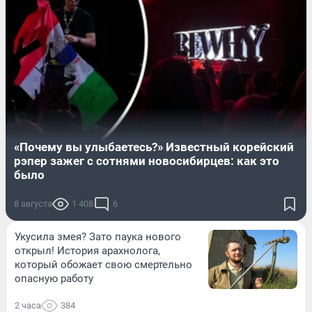
«Почему вы улыбаетесь?» Известный корейский
рэпер зажег с сотнями новосибирцев: как это
было
8 августа
1 408
6
Укусила змея? Зато паука нового
открыл! История арахнолога,
который обожает свою смертельно
опасную работу
2 часа
384