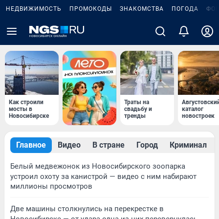
НЕДВИЖИМОСТЬ
ПРОМОКОДЫ
ЗНАКОМСТВА
ПОГОДА
ФО
Как строили
Траты на
Августовски
мосты в
свадьбу и
каталог
Новосибирске
тренды
новостроек
Главное
Видео
В стране
Город
Криминал
Белый медвежонок из Новосибирского зоопарка
устроил охоту за канистрой — видео с ним набирают
миллионы просмотров
Две машины столкнулись на перекрестке в
Новосибирске — от удара одна из них перевернулась