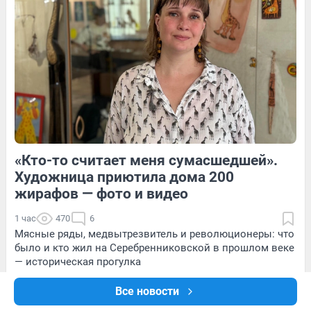
135
1
19
Обсудить
«Кто-то считает меня сумасшедшей».
138
Обсудить
21
Обсудить
Художница приютила дома 200
жирафов — фото и видео
1 час
470
6
Мясные ряды, медвытрезвитель и революционеры: что
было и кто жил на Серебренниковской в прошлом веке
— историческая прогулка
Все новости
«Страшно, жить-то хочется». Что происходит вокруг