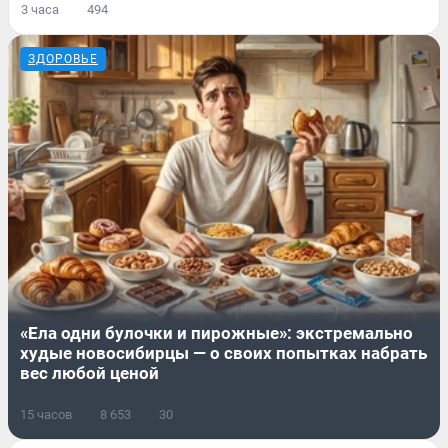
3 часа
494
ЗДОРОВЬЕ
«Ела одни булочки и пирожные»: экстремально
худые новосибирцы — о своих попытках набрать
вес любой ценой
15 часов
8 653
30