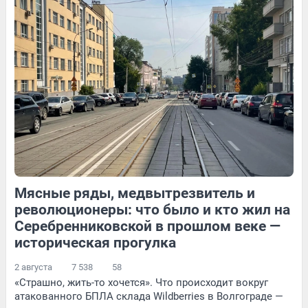
11
Обсудить
121
1
16
Обсудить
Мясные ряды, медвытрезвитель и
125
Обсудить
19
Обсудить
революционеры: что было и кто жил на
Серебренниковской в прошлом веке —
историческая прогулка
2 августа
7 538
58
«Страшно, жить-то хочется». Что происходит вокруг
атакованного БПЛА склада Wildberries в Волгограде —