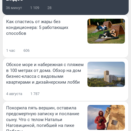
36 минут
1 109
28
Как спастись от жары без
кондиционера: 5 работающих
способов
1 час
606
Обское море и набережная с пляжем
в 100 метрах от дома. Обзор на дом
бизнес-класса с видовыми
квартирами и дизайнерским лобби
4 августа
1 787
Покорила пять вершин, оставила
предсмертную записку и послание
сыну. Что с телом Натальи
Наговициной, погибшей на пике