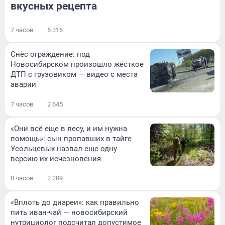
вкусных рецепта
7 часов
5 316
Снёс ограждение: под
Новосибирском произошло жёсткое
ДТП с грузовиком — видео с места
аварии
7 часов
2 645
«Они всё еще в лесу, и им нужна
помощь»: сын пропавших в тайге
Усольцевых назвал еще одну
версию их исчезновения
8 часов
2 209
«Вплоть до диареи»: как правильно
пить иван-чай — новосибирский
нутрициолог подсчитал допустимое