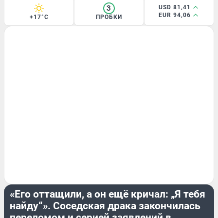
3
USD 81,41
EUR 94,06
+17°C
ПРОБКИ
ЭКСКЛЮЗИВ
«Его оттащили, а он ещё кричал: „Я тебя
найду“». Соседская драка закончилась
переломом и серией заявлений в