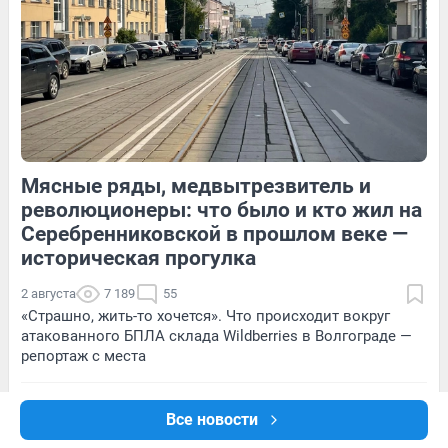
20
Обсудить
274
2
Мясные ряды, медвытрезвитель и
59
Обсудить
13
Обсудить
революционеры: что было и кто жил на
Серебренниковской в прошлом веке —
историческая прогулка
2 августа
7 189
55
«Страшно, жить-то хочется». Что происходит вокруг
атакованного БПЛА склада Wildberries в Волгограде —
репортаж с места
Секрет колючего деликатеса: что мы на самом деле
Все новости
едим под видом икры морского ежа — репортаж с