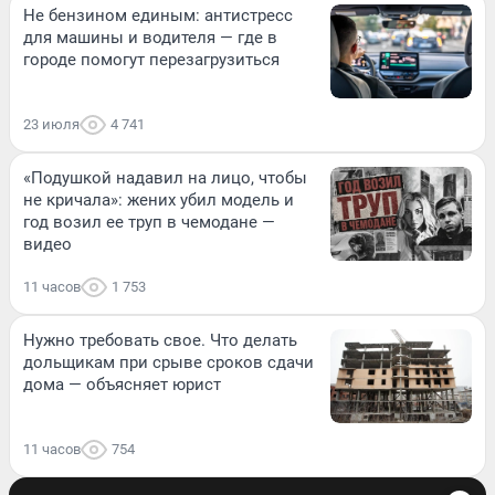
Не бензином единым: антистресс
для машины и водителя — где в
городе помогут перезагрузиться
23 июля
4 741
«Подушкой надавил на лицо, чтобы
не кричала»: жених убил модель и
год возил ее труп в чемодане —
видео
11 часов
1 753
Нужно требовать свое. Что делать
дольщикам при срыве сроков сдачи
дома — объясняет юрист
11 часов
754