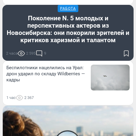
РАБОТА
Поколение N. 5 молодых и
перспективных актеров из
Новосибирска: они покорили зрителей и
критиков харизмой и талантом
2 часа
2 595
9
Беспилотники нацелились на Урал:
дрон ударил по складу Wildberries —
кадры
1 час
2 367