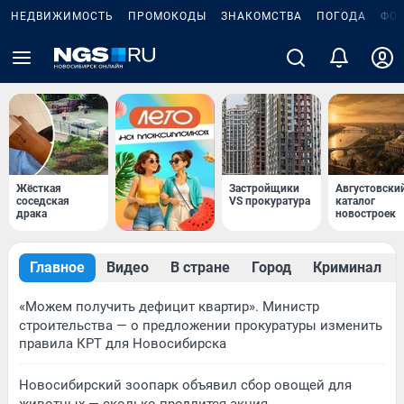
НЕДВИЖИМОСТЬ
ПРОМОКОДЫ
ЗНАКОМСТВА
ПОГОДА
ФО
Жёсткая
Застройщики
Августовски
соседская
VS прокуратура
каталог
драка
новостроек
Главное
Видео
В стране
Город
Криминал
«Можем получить дефицит квартир». Министр
строительства — о предложении прокуратуры изменить
правила КРТ для Новосибирска
Новосибирский зоопарк объявил сбор овощей для
животных — сколько продлится акция