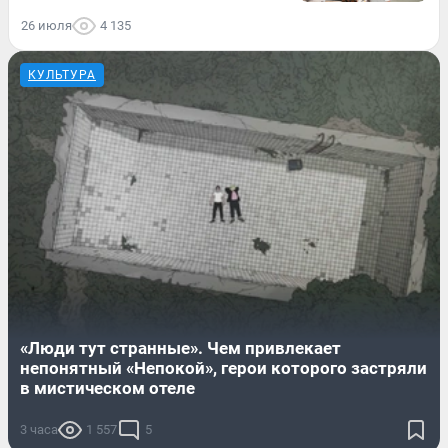
26 июля
4 135
КУЛЬТУРА
«Люди тут странные». Чем привлекает
непонятный «Непокой», герои которого застряли
в мистическом отеле
3 часа
1 557
5