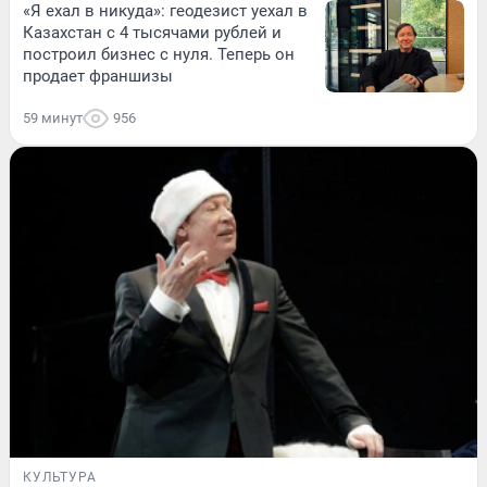
«Я ехал в никуда»: геодезист уехал в
Казахстан с 4 тысячами рублей и
построил бизнес с нуля. Теперь он
продает франшизы
59 минут
956
КУЛЬТУРА