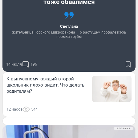
тоже обвалимся
Светлана
жительница Горского микрорайона — о растущем провале из-за
порыва трубы
14 июля
196
К выпускному каждый второй
школьник плохо видит. Что делать
родителям?
12 часов
544