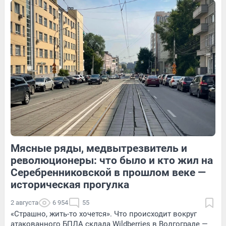
207
2
46
Обсудить
8
Обсудить
Мясные ряды, медвытрезвитель и
351
Обсудить
131
Обсудить
революционеры: что было и кто жил на
Серебренниковской в прошлом веке —
историческая прогулка
2 августа
6 954
55
«Страшно, жить-то хочется». Что происходит вокруг
атакованного БПЛА склада Wildberries в Волгограде —