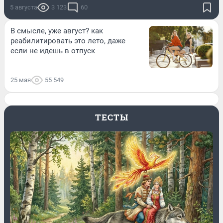
5 августа
3 123
60
В смысле, уже август? как
реабилитировать это лето, даже
если не идешь в отпуск
25 мая
55 549
ТЕСТЫ