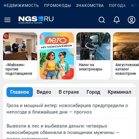
НЕДВИЖИМОСТЬ
ПРОМОКОДЫ
ЗНАКОМСТВА
ПОГОДА
ФО
«Майские»
Налог на
Августовски
против
электрокары
каталог
подставщиков
новостроек
Главное
Видео
В стране
Город
Криминал
Гроза и мощный ветер: новосибирцев предупредили о
непогоде в ближайшие дни — прогноз
Вывезли в лес и выбивали деньги: четверых
новосибирцев обвинили в похищении мужчины —
видео задержания