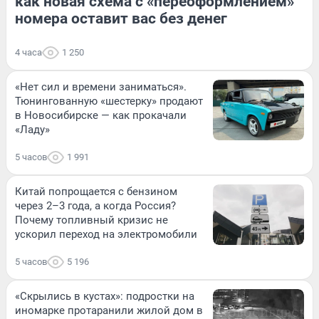
как новая схема с «переоформлением»
номера оставит вас без денег
4 часа
1 250
«Нет сил и времени заниматься».
Тюнингованную «шестерку» продают
в Новосибирске — как прокачали
«Ладу»
5 часов
1 991
Китай попрощается с бензином
через 2–3 года, а когда Россия?
Почему топливный кризис не
ускорил переход на электромобили
5 часов
5 196
«Скрылись в кустах»: подростки на
иномарке протаранили жилой дом в