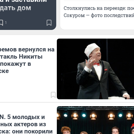
дать дом
Столкнулись на переезде: п
Сокуром — фото последстви
ники забрали себе
1
е от продажи 3,5
иона рублей
емов вернулся на
ктакль Никиты
 покажут в
ске
N. 5 молодых и
ных актеров из
ка: они покорили