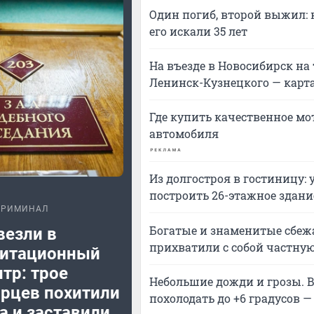
Один погиб, второй выжил: 
его искали 35 лет
На въезде в Новосибирск на
Ленинск-Кузнецкого — карт
Где купить качественное мо
автомобиля
Из долгостроя в гостиницу:
построить 26-этажное здани
КРИМИНАЛ
Богатые и знаменитые сбежа
везли в
прихватили с собой частную
литационный
тр: трое
Небольшие дожди и грозы. 
рцев похитили
похолодать до +6 градусов —
а и заставили