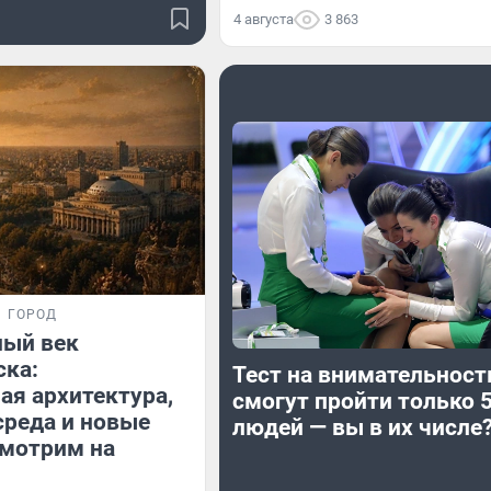
4 августа
3 863
ГОРОД
ный век
ска:
Тест на внимательность
ая архитектура,
смогут пройти только 
среда и новые
людей — вы в их числе
смотрим на