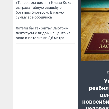
«Теперь мы семья!» Клава Кока
сыграла тайную свадьбу с
богатым блогером. В какую
сумму всё обошлось
Хотели бы так жить? Смотрим
пентхаусы с видом на центр из
окна и потолками 3,6 метра
У
реаби
цен
новосиби
человек