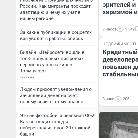
Рабочая инструкция для жизни в
зрителей и
России. Как мигранты проходят
харизмой и
адаптацию и чему их учат в
нашем регионе
7 часов
3 549
За какие публикации в соцсетях
вас уволят с работы: список
НЕДВИЖИМОСТЬ
Кредитный
Билайн: «Нейросети вошли в
топ-5 популярных цифровых
девелопера
сервисов у пассажиров
повышен до
Толмачево»
стабильны
Людям приходят уведомления о
зачислении денег на счет:
3 часа
206
почему верить этому опасно
Это не фотообои, а реальная Обь!
Как выглядит город и
набережная из окон 30-этажной
башни