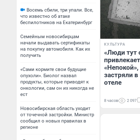
Восемь сбили, три упали. Все,
что известно об атаке
беспилотников на Екатеринбург
Семейным новосибирцам
начали выдавать сертификаты
КУЛЬТУРА
на покупку автомобиля. Как их
«Люди тут 
получить
привлекае
«Непокой»,
«Сами кормите свои будущие
застряли в
опухоли». Биолог назвал
отеле
продукты, которые приводят к
онкологии, сам он их никогда не
ест
8 часов
2 097
Новосибирская область уходит
от точечной застройки. Министр
сообщил о новых правилах в
регионе