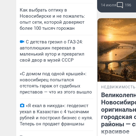
14 июля
196
Как выбрать оптику в
Новосибирске и не пожалеть:
опыт сети, которой доверяют
более 100 тысяч горожан
С детства грезил о ГАЗ-24:
автоплюшкин переехал в
маленький хутор и превратил
свой двор в музей СССР
«С домом под одной крышей»:
новосибирец попытался
отстоять гараж от судебных
НЕДВИЖИМОСТЬ
приставов — что из этого вышло
Великолеп
Новосибир
«Я ехал в никуда»: геодезист
оригинальн
уехал в Казахстан с 4 тысячами
городская 
рублей и построил бизнес с нуля.
районы — 
Теперь он продает франшизы
красивое