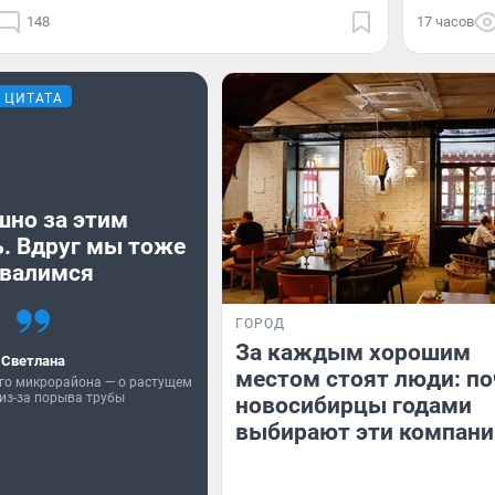
148
17 часов
ЦИТАТА
шно за этим
. Вдруг мы тоже
валимся
ГОРОД
За каждым хорошим
Светлана
местом стоят люди: п
го микрорайона — о растущем
из-за порыва трубы
новосибирцы годами
выбирают эти компани