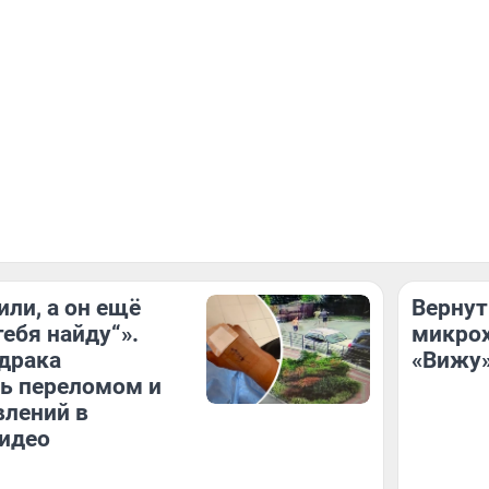
или, а он ещё
Вернут
тебя найду“».
микрох
драка
«Вижу»
ь переломом и
влений в
идео