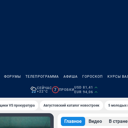
ФОРУМЫ
ТЕЛЕПРОГРАММА
АФИША
ГОРОСКОП
КУРСЫ ВА
USD 81,41
СЕЙЧАС
7
ПРОБКИ
+22°C
EUR 94,06
щики VS прокуратура
Августовский каталог новостроек
5 молодых 
Главное
Видео
В стране