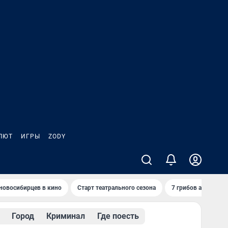
ЛЮТ
ИГРЫ
ZODY
новосибирцев в кино
Старт театрального сезона
7 грибов августа
Город
Криминал
Где поесть