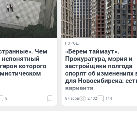
ГОРОД
странные». Чем
«Берем таймаут».
т непонятный
Прокуратура, мэрия и
 герои которого
застройщики полгода
 мистическом
спорят об изменениях 
для Новосибирска: ест
варианта
8
8 часов
2 402
114