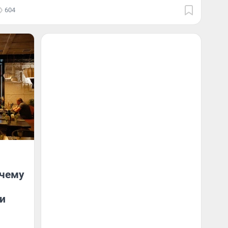
604
очему
и