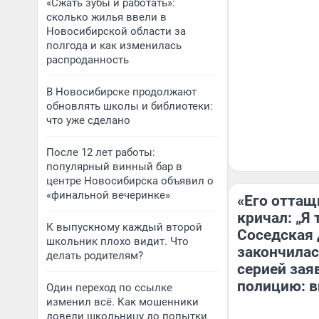
«Сжать зубы и работать»:
сколько жилья ввели в
Новосибирской области за
полгода и как изменилась
распроданность
В Новосибирске продолжают
обновлять школы и библиотеки:
что уже сделано
После 12 лет работы:
популярный винный бар в
центре Новосибирска объявил о
«финальной вечеринке»
«Его оттащ
кричал: „Я 
К выпускному каждый второй
Соседская 
школьник плохо видит. Что
закончилас
делать родителям?
серией зая
полицию: в
Один переход по ссылке
изменил всё. Как мошенники
довели школьницу до попытки