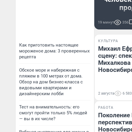
про
Злоумышлен
19 минут
356
полученны
милл
КУЛЬТУРА
Как приготовить настоящее
Михаил Ефр
мороженое дома: 3 проверенных
сцену: спе
рецепта
Михалкова
Новосибир
Обское море и набережная с
пляжем в 100 метрах от дома.
Обзор на дом бизнес-класса с
видовыми квартирами и
дизайнерским лобби
2 августа
6 583
Тест на внимательность: его
РАБОТА
смогут пройти только 5% людей
Поколение 
— вы в их числе?
перспектив
Новосибирс