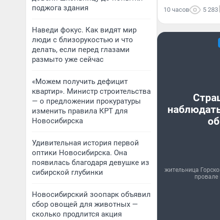
поджога здания
10 часов
5 283
Наведи фокус. Как видят мир
люди с близорукостью и что
делать, если перед глазами
размыто уже сейчас
«Можем получить дефицит
квартир». Министр строительства
Стра
— о предложении прокуратуры
наблюдать
изменить правила КРТ для
об
Новосибирска
Удивительная история первой
оптики Новосибирска. Она
появилась благодаря девушке из
жительница Горско
сибирской глубинки
провале 
Новосибирский зоопарк объявил
сбор овощей для животных —
сколько продлится акция