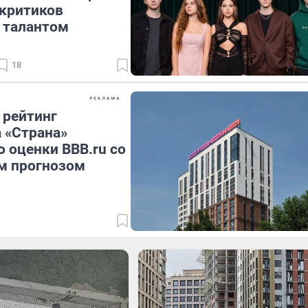
 критиков
 талантом
18
 рейтинг
 «Страна»
 оценки BBB.ru со
м прогнозом