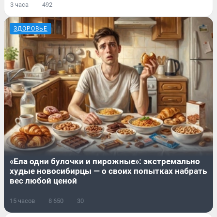
3 часа
492
ЗДОРОВЬЕ
«Ела одни булочки и пирожные»: экстремально
худые новосибирцы — о своих попытках набрать
вес любой ценой
15 часов
8 650
30