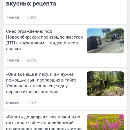
вкусных рецепта
7 часов
5 309
Снёс ограждение: под
Новосибирском произошло жёсткое
ДТП с грузовиком — видео с места
аварии
7 часов
2 639
«Они всё еще в лесу, и им нужна
помощь»: сын пропавших в тайге
Усольцевых назвал еще одну
версию их исчезновения
8 часов
2 205
«Вплоть до диареи»: как правильно
пить иван-чай — новосибирский
нутрициолог подсчитал допустимое