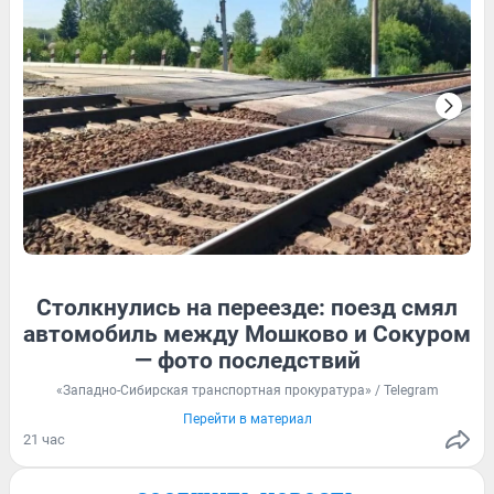
11
Обсудить
121
1
16
Обсудить
Столкнулись на переезде: поезд смял
125
Обсудить
19
Обсудить
автомобиль между Мошково и Сокуром
— фото последствий
«Западно-Сибирская транспортная прокуратура» / Telegram
Перейти в материал
21 час
6