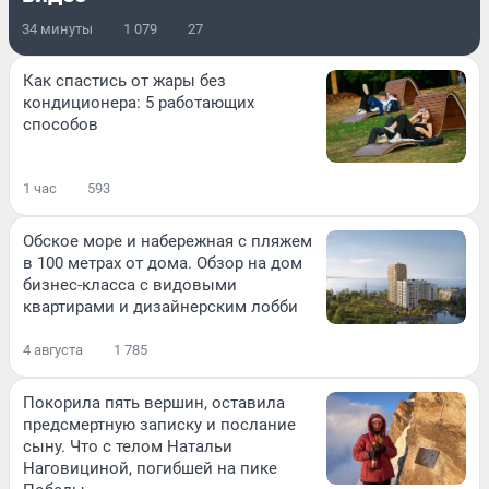
34 минуты
1 079
27
Как спастись от жары без
кондиционера: 5 работающих
способов
1 час
593
Обское море и набережная с пляжем
в 100 метрах от дома. Обзор на дом
бизнес-класса с видовыми
квартирами и дизайнерским лобби
4 августа
1 785
Покорила пять вершин, оставила
предсмертную записку и послание
сыну. Что с телом Натальи
Наговициной, погибшей на пике