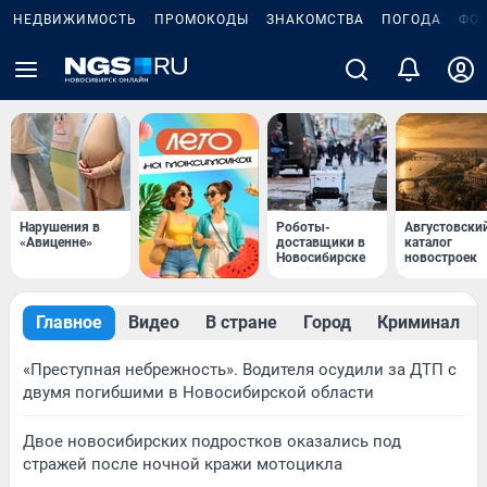
НЕДВИЖИМОСТЬ
ПРОМОКОДЫ
ЗНАКОМСТВА
ПОГОДА
ФО
Нарушения в
Роботы-
Августовски
«Авиценне»
доставщики в
каталог
Новосибирске
новостроек
Главное
Видео
В стране
Город
Криминал
«Преступная небрежность». Водителя осудили за ДТП с
двумя погибшими в Новосибирской области
Двое новосибирских подростков оказались под
стражей после ночной кражи мотоцикла