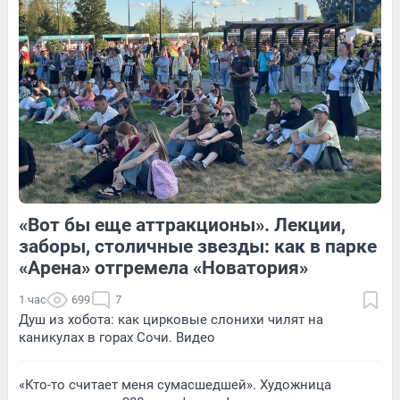
Обсудить
44
Обсудить
«Вот бы еще аттракционы». Лекции,
221
1
35
Обсудить
заборы, столичные звезды: как в парке
«Арена» отгремела «Новатория»
1 час
699
7
Душ из хобота: как цирковые слонихи чилят на
каникулах в горах Сочи. Видео
«Кто-то считает меня сумасшедшей». Художница