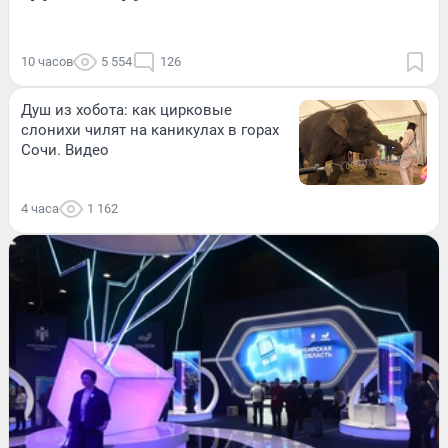
10 часов
5 554
126
Душ из хобота: как цирковые
слонихи чилят на каникулах в горах
Сочи. Видео
4 часа
1 162