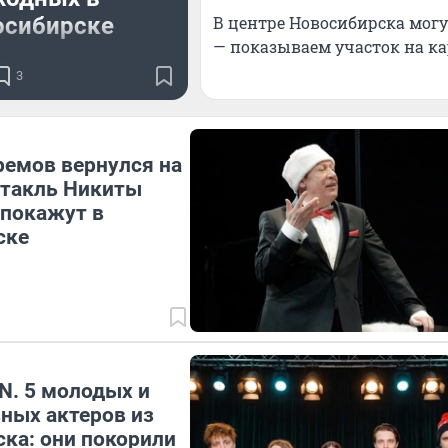
осибирске
В центре Новосибирска могу
— показываем участок на ка
С на 7–9 августа
3
емов вернулся на
ктакль Никиты
 покажут в
ске
N. 5 молодых и
ных актеров из
ка: они покорили