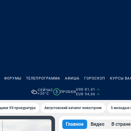
ФОРУМЫ
ТЕЛЕПРОГРАММА
АФИША
ГОРОСКОП
КУРСЫ ВА
USD 81,41
СЕЙЧАС
3
ПРОБКИ
+20°C
EUR 94,06
щики VS прокуратура
Августовский каталог новостроек
5 молодых 
Главное
Видео
В стране