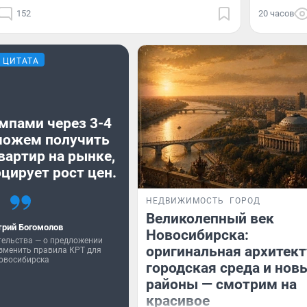
152
20 часов
ЦИТАТА
мпами через 3-4
можем получить
вартир на рынке,
цирует рост цен.
НЕДВИЖИМОСТЬ
ГОРОД
Великолепный век
рий Богомолов
Новосибирска:
тельства — о предложении
оригинальная архитект
зменить правила КРТ для
овосибирска
городская среда и нов
районы — смотрим на
красивое