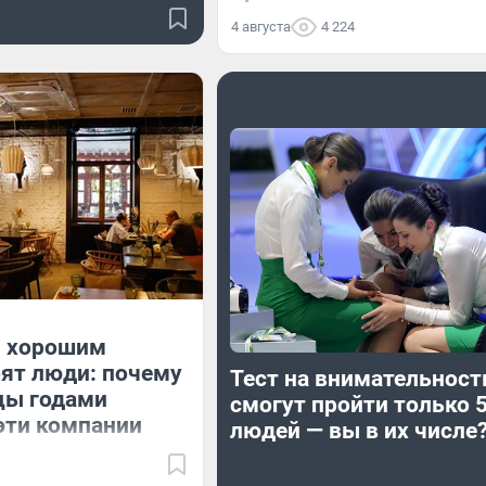
4 августа
4 224
 хорошим
ят люди: почему
Тест на внимательность
цы годами
смогут пройти только 
эти компании
людей — вы в их числе