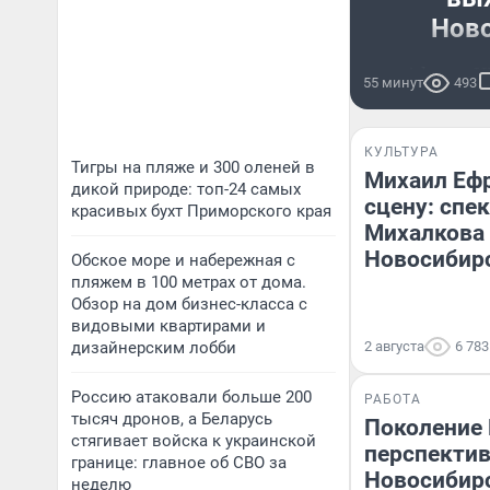
Нов
Афиша НГ
55 минут
493
КУЛЬТУРА
Тигры на пляже и 300 оленей в
Михаил Ефр
дикой природе: топ-24 самых
сцену: спе
красивых бухт Приморского края
Михалкова
Новосибир
Обское море и набережная с
пляжем в 100 метрах от дома.
Обзор на дом бизнес-класса с
видовыми квартирами и
дизайнерским лобби
2 августа
6 783
Россию атаковали больше 200
РАБОТА
тысяч дронов, а Беларусь
Поколение 
стягивает войска к украинской
перспектив
границе: главное об СВО за
Новосибирс
неделю