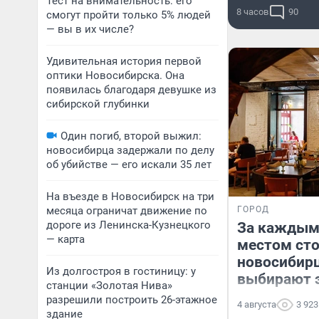
Тест на внимательность: его
8 часов
90
смогут пройти только 5% людей
— вы в их числе?
Удивительная история первой
оптики Новосибирска. Она
появилась благодаря девушке из
сибирской глубинки
Один погиб, второй выжил:
новосибирца задержали по делу
об убийстве — его искали 35 лет
На въезде в Новосибирск на три
месяца ограничат движение по
ГОРОД
дороге из Ленинска-Кузнецкого
За каждым
— карта
местом сто
новосибир
Из долгостроя в гостиницу: у
выбирают 
станции «Золотая Нива»
разрешили построить 26-этажное
4 августа
3 923
здание