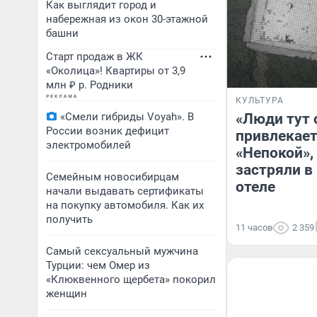
Как выглядит город и
набережная из окон 30-этажной
башни
Старт продаж в ЖК
«Околица»! Квартиры от 3,9
млн ₽ р. Родники
КУЛЬТУРА
«Смели гибриды Voyah». В
«Люди тут 
России возник дефицит
привлекае
электромобилей
«Непокой»,
застряли в
Семейным новосибирцам
отеле
начали выдавать сертификаты
на покупку автомобиля. Как их
получить
11 часов
2 359
Самый сексуальный мужчина
Турции: чем Омер из
«Клюквенного щербета» покорил
женщин