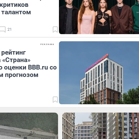
 критиков
 талантом
21
 рейтинг
 «Страна»
 оценки BBB.ru со
м прогнозом