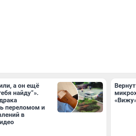
или, а он ещё
Вернут
тебя найду“».
микрох
драка
«Вижу»
ь переломом и
влений в
идео