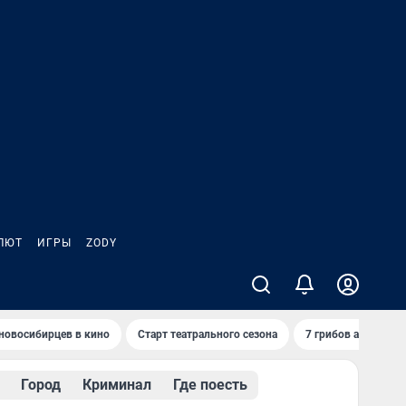
ЛЮТ
ИГРЫ
ZODY
новосибирцев в кино
Старт театрального сезона
7 грибов августа
Город
Криминал
Где поесть