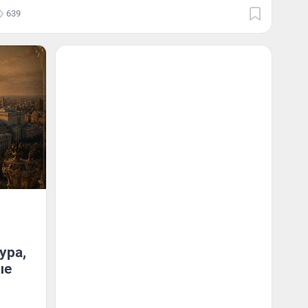
639
ура,
ые