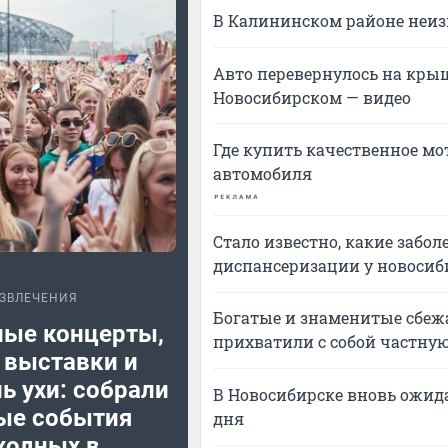
В Калининском районе неиз
Авто перевернулось на крыш
Новосибирском — видео
Где купить качественное мо
автомобиля
Стало известно, какие забо
диспансеризации у новосиб
ЗВЛЕЧЕНИЯ
Богатые и знаменитые сбежа
ные концерты,
прихватили с собой частную
 выставки и
ь ухи: собрали
В Новосибирске вновь ожида
ые события
дня
ходных в