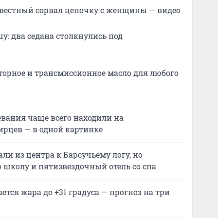
вестный сорвал цепочку с женщины — видео
у: два седана столкнулись под
торное и трансмиссионное масло для любого
левания чаще всего находили на
ирцев — в одной картинке
ли из центра к Барсучьему логу, но
 школу и пятизвездочный отель со спа
ется жара до +31 градуса — прогноз на три