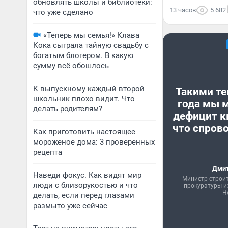
обновлять школы и библиотеки:
13 часов
5 682
что уже сделано
«Теперь мы семья!» Клава
Кока сыграла тайную свадьбу с
богатым блогером. В какую
сумму всё обошлось
К выпускному каждый второй
Такими те
школьник плохо видит. Что
года мы 
делать родителям?
дефицит к
что спрово
Как приготовить настоящее
мороженое дома: 3 проверенных
рецепта
Дмит
Наведи фокус. Как видят мир
Министр строи
люди с близорукостью и что
прокуратуры и
Н
делать, если перед глазами
размыто уже сейчас