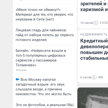
зрителей и
харизмой и
«Меня точно не обманут!»
Материал для тех, кто уверен, что
неуязвим в Сети (нет)
10 часов
3 974
Лицевая гладь для чайников:
гайд от набора петель до первого
НЕДВИЖИМОСТЬ
готового изделия
Кредитный
девелопера
Билайн: «Нейросети вошли в
повышен до
топ-5 популярных цифровых
стабильны
сервисов у пассажиров
Толмачево»
6 часов
308
Всю Москву напугал
загадочный взрыв: его звук
слышали везде, а причина
неизвестна. Что это могло быть
Это не фотообои, а реальная Обь!