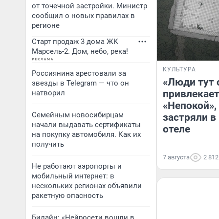
от точечной застройки. Министр
сообщил о новых правилах в
регионе
Старт продаж 3 дома ЖК
Марсель-2. Дом, небо, река!
КУЛЬТУРА
Россиянина арестовали за
«Люди тут 
звезды в Telegram — что он
привлекае
натворил
«Непокой»,
Семейным новосибирцам
застряли в
начали выдавать сертификаты
отеле
на покупку автомобиля. Как их
получить
7 августа
2 812
Не работают аэропорты и
мобильный интернет: в
нескольких регионах объявили
ракетную опасность
Билайн: «Нейросети вошли в