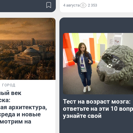
4 августа
2 353
ГОРОД
ный век
ска:
Тест на возраст мозга:
ая архитектура,
ответьте на эти 10 воп
среда и новые
узнайте свой
смотрим на