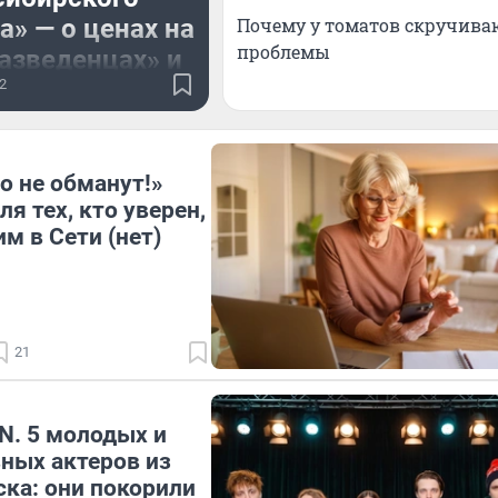
» — о ценах на
Почему у томатов скручива
проблемы
разведенцах» и
ых породах
2
рный день кошек
 и восхваляем всех
о не обманут!»
а также говорим о
я тех, кто уверен,
одного разведения
м в Сети (нет)
кошек
21
N. 5 молодых и
ных актеров из
ка: они покорили