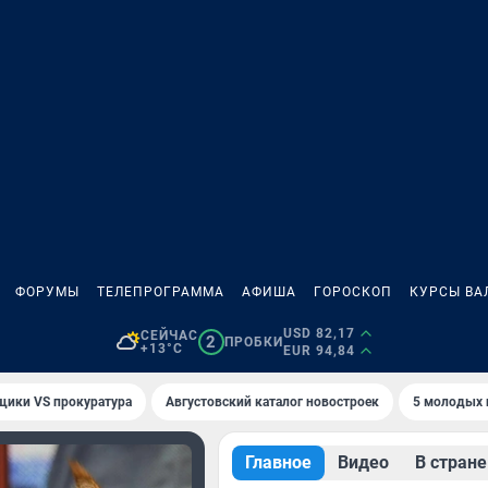
ФОРУМЫ
ТЕЛЕПРОГРАММА
АФИША
ГОРОСКОП
КУРСЫ ВА
USD 82,17
СЕЙЧАС
2
ПРОБКИ
+13°C
EUR 94,84
щики VS прокуратура
Августовский каталог новостроек
5 молодых 
Главное
Видео
В стране