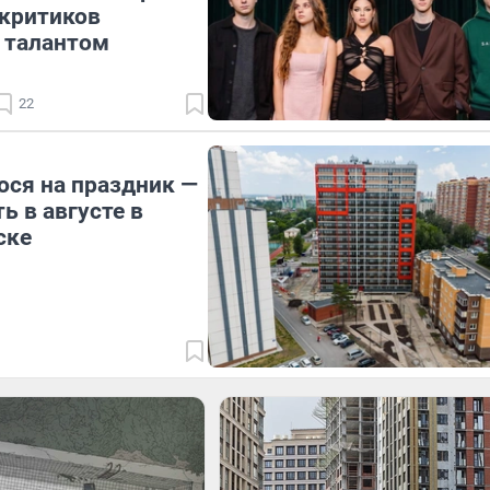
 критиков
 талантом
22
ося на праздник —
ь в августе в
ске