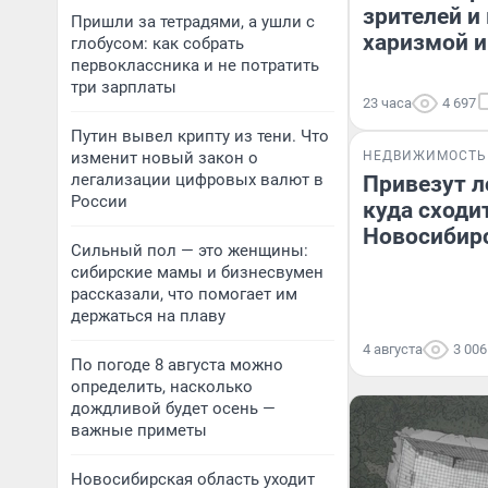
зрителей и
Пришли за тетрадями, а ушли с
харизмой и
глобусом: как собрать
первоклассника и не потратить
три зарплаты
23 часа
4 697
Путин вывел крипту из тени. Что
изменит новый закон о
НЕДВИЖИМОСТЬ
легализации цифровых валют в
Привезут л
России
куда сходит
Новосибир
Сильный пол — это женщины:
сибирские мамы и бизнесвумен
рассказали, что помогает им
держаться на плаву
4 августа
3 006
По погоде 8 августа можно
определить, насколько
дождливой будет осень —
важные приметы
Новосибирская область уходит