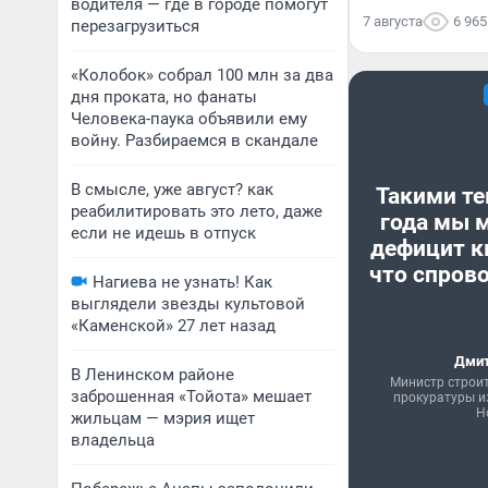
водителя — где в городе помогут
7 августа
6 965
перезагрузиться
«Колобок» собрал 100 млн за два
дня проката, но фанаты
Человека-паука объявили ему
войну. Разбираемся в скандале
В смысле, уже август? как
Такими те
реабилитировать это лето, даже
года мы 
если не идешь в отпуск
дефицит к
что спрово
Нагиева не узнать! Как
выглядели звезды культовой
«Каменской» 27 лет назад
Дмит
В Ленинском районе
Министр строи
заброшенная «Тойота» мешает
прокуратуры и
Н
жильцам — мэрия ищет
владельца