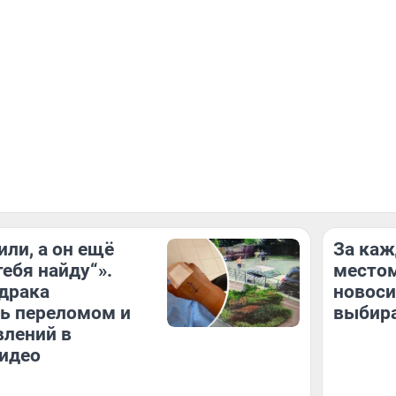
или, а он ещё
За ка
тебя найду“».
местом
драка
новос
ь переломом и
выбира
влений в
идео