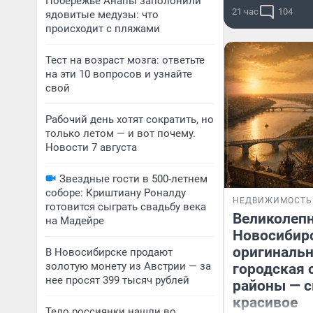
Побережье Анапы заполонили
21 час
104
ядовитые медузы: что
происходит с пляжами
Тест на возраст мозга: ответьте
на эти 10 вопросов и узнайте
свой
Рабочий день хотят сократить, но
только летом — и вот почему.
Новости 7 августа
Звездные гости в 500-летнем
соборе: Криштиану Роналду
НЕДВИЖИМОСТЬ
готовится сыграть свадьбу века
Великолеп
на Мадейре
Новосибир
оригинальн
В Новосибирске продают
золотую монету из Австрии — за
городская 
нее просят 399 тысяч рублей
районы — 
красивое
Тело россиянки нашли во