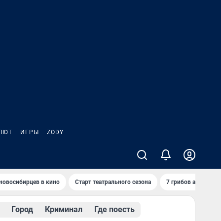
ЛЮТ
ИГРЫ
ZODY
новосибирцев в кино
Старт театрального сезона
7 грибов августа
Город
Криминал
Где поесть