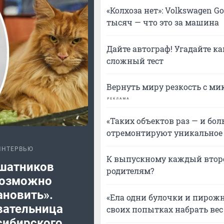
«Колхоза нет»: Volkswagen Go
тысяч — что это за машина
Дайте автограф! Угадайте 
сложный тест
Вернуть миру резкость с ми
«Таких объектов раз — и бол
отремонтируют уникальное з
ИНТЕРВЬЮ
К выпускному каждый второ
шатников
родителям?
возможно
ановить».
«Ела одни булочки и пирож
вательница
своих попытках набрать ве
сибирского