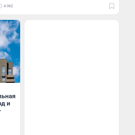
4 062
льная
од и
-