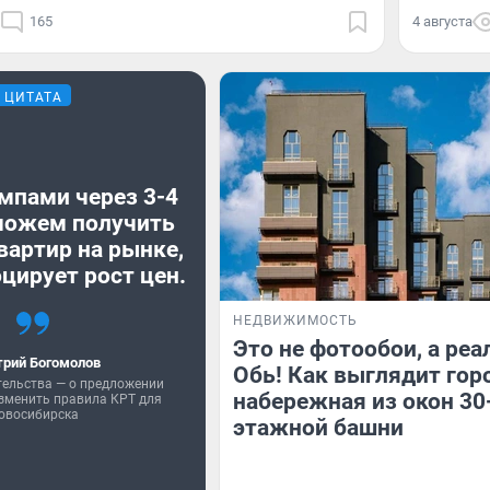
165
4 августа
ЦИТАТА
мпами через 3-4
можем получить
вартир на рынке,
цирует рост цен.
НЕДВИЖИМОСТЬ
Это не фотообои, а реа
рий Богомолов
Обь! Как выглядит гор
тельства — о предложении
набережная из окон 30
зменить правила КРТ для
овосибирска
этажной башни