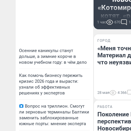
«Котомира
котят, «
1 час
модн
670
1
Во Всеми
ГОРОД
прославляем
«Меня точн
мурчащих, 
Осенние каникулы станут
Материал дл
дольше, а зимние короче в
миссии пор
что неуязви
новом учебном году: в чём дело
Как помочь бизнесу пережить
кризис 2026 года и вырасти:
узнали об эффективных
решениях у экспертов
28 мая
4 366
Вопрос на триллион. Смогут
РАБОТА
ли зерновые терминалы Балтики
Поколение 
заменить заблокированные
перспектив
южные порты: мнение эксперта
Новосибирс