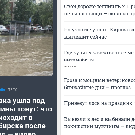
Свои дороже тепличных. П
цены на овощи — сколько п
На участке улицы Кирова за
выглядит сейчас
Где купить качественное мо
автомобиля
Гроза и мощный ветер: ново
ближайшие дни — прогноз
ЛЕТО
вка ушла под
Привезут лося на праздник —
ины тонут: что
исходит в
Вывезли в лес и выбивали д
бирске после
похищении мужчины — вид
я — видео