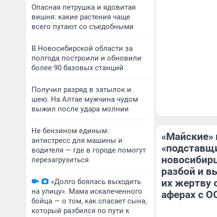
Опасная петрушка и ядовитая
вишня: какие растения чаще
всего путают со съедобными
В Новосибирской области за
полгода построили и обновили
более 90 базовых станций
Получил разряд в затылок и
шею. На Алтае мужчина чудом
выжил после удара молнии
Не бензином единым:
«Майские» 
антистресс для машины и
«подставщи
водителя — где в городе помогут
новосибирц
перезагрузиться
разбой и в
«Долго боялась выходить
их жертву 
на улицу». Мама искалеченного
аферах с О
бойца — о том, как спасает сына,
который разбился по пути к