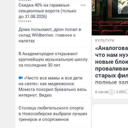
Скидка 40% на гаражные
секционные ворота (только
до 31.08.2026)
Дома полыхают, дрон попал в
склад Wildberries: главное о
налетах
КУЛЬТУРА
«Аналогова
В Академгородке открывают
что нам ну
крупнейшую музыкальную школу
новые бло
за последние 30 лет
проваливаю
старых фи
«Чисто все мамы и все дети
полные за
на свете»: как медвежонок
Момота покорил буквально весь
6 часов
2 083
интернет. Видео
Столица любительского спорта:
в Новосибирске выбрали лучших
тренеров и спортсменов