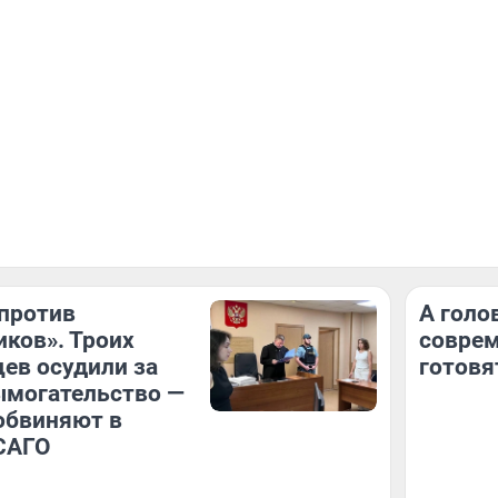
против
А голо
ков». Троих
соврем
ев осудили за
готовя
ымогательство —
обвиняют в
САГО