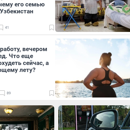
чему его семью
 Узбекистан
41
работу, вечером
ед. Что еще
худеть сейчас, а
ющему лету?
89