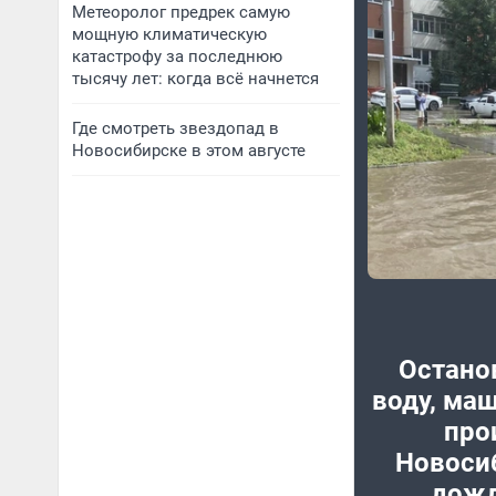
Метеоролог предрек самую
мощную климатическую
катастрофу за последнюю
тысячу лет: когда всё начнется
Где смотреть звездопад в
Новосибирске в этом августе
Остано
воду, маш
про
Новоси
дожд