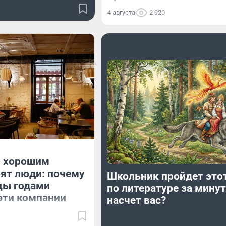
4 августа
2 920
 хорошим
ят люди: почему
Школьник пройдет этот
цы годами
по литературе за минуту
эти компании
насчет вас?