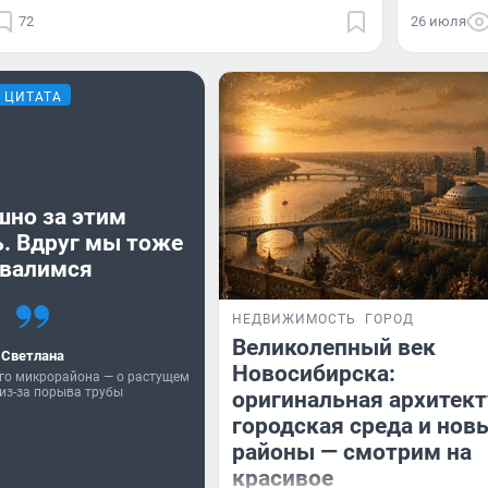
72
26 июля
ЦИТАТА
шно за этим
. Вдруг мы тоже
валимся
НЕДВИЖИМОСТЬ
ГОРОД
Великолепный век
Светлана
Новосибирска:
го микрорайона — о растущем
из-за порыва трубы
оригинальная архитект
городская среда и нов
районы — смотрим на
красивое