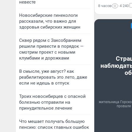
невесте
8 часов
4 240
Новосибирские гинекологи
рассказали, что важно для
здоровья сибирских женщин
Сквер рядом с Заксобранием
решили привести в порядок —
смотрим проект с новыми
Стра
клумбами и дорожками
наблюдать
В смысле, уже август? как
об
реабилитировать это лето, даже
если не идешь в отпуск
Троих новосибирцев с опасной
болезнью отправили на
жительница Горско
провале 
принудительное лечение
Что мешает получать большую
пенсию: список главных ошибок