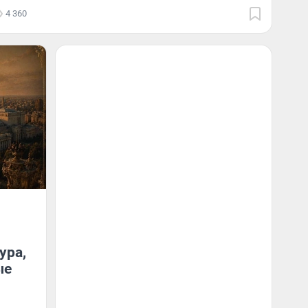
4 360
ура,
ые