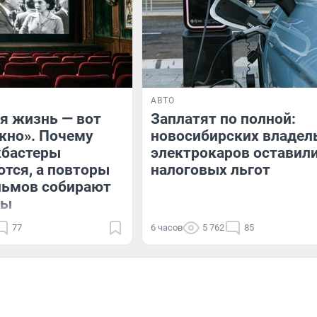
АВТО
я жизнь — вот
Заплатят по полной:
жно». Почему
новосибирских владел
кбастеры
электрокаров оставили
тся, а повторы
налоговых льгот
льмов собирают
лы
77
6 часов
5 762
85