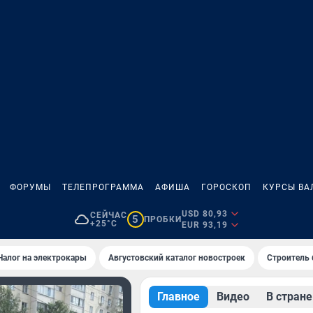
ФОРУМЫ
ТЕЛЕПРОГРАММА
АФИША
ГОРОСКОП
КУРСЫ ВА
USD 80,93
СЕЙЧАС
5
ПРОБКИ
+25°C
EUR 93,19
Налог на электрокары
Августовский каталог новостроек
Строитель б
Главное
Видео
В стране