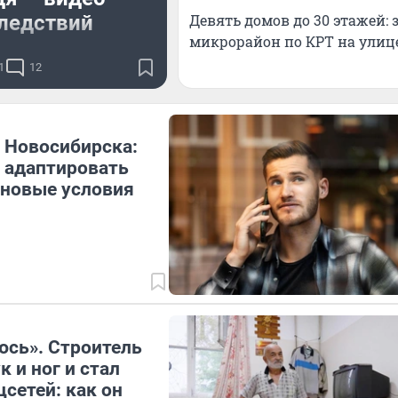
ледствий
Девять домов до 30 этажей
микрорайон по КРТ на улиц
о досталось жителям
1
12
МЖК
 Новосибирска:
 адаптировать
 новые условия
юсь». Строитель
 и ног и стал
цсетей: как он