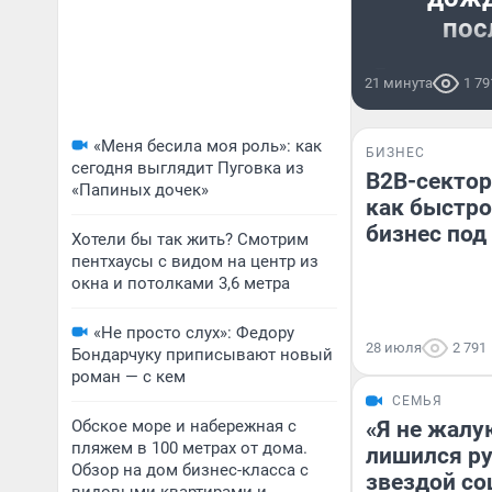
пос
Больше всег
21 минута
1 79
«Меня бесила моя роль»: как
БИЗНЕС
сегодня выглядит Пуговка из
B2B-сектор
«Папиных дочек»
как быстро
бизнес под
Хотели бы так жить? Смотрим
пентхаусы с видом на центр из
окна и потолками 3,6 метра
«Не просто слух»: Федору
28 июля
2 791
Бондарчуку приписывают новый
роман — с кем
СЕМЬЯ
Обское море и набережная с
«Я не жалу
пляжем в 100 метрах от дома.
лишился рук
Обзор на дом бизнес-класса с
звездой со