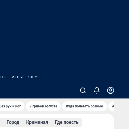
ЛЮТ
ИГРЫ
ZODY
ез рук и ног
7 грибов августа
Куда полететь осенью
Афиша на 
Город
Криминал
Где поесть