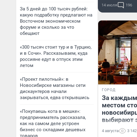
14 июля
196
За 5 дней до 100 тысяч рублей:
какую подработку предлагают на
Восточном экономическом
форуме и сколько за что
обещают
«300 тысяч стоит тур и в Турцию,
и в Сочи». Рассказываем, куда
россияне едут в отпуск этим
летом
«Проект пилотный»: в
Новосибирске магазины сети
ГОРОД
дискаунтеров начали
За каждым
закрываться, едва открывшись
местом сто
«Покупаешь кота в мешке»:
новосибир
предприниматель рассказала,
выбирают 
как на самом деле устроен
бизнес со складами дешевых
4 августа
3 142
товаров