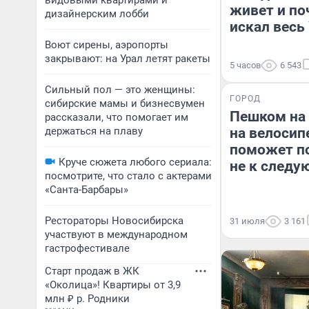
видовыми квартирами и
живет и по
дизайнерским лобби
искал весь
Воют сирены, аэропорты
закрывают: на Урал летят ракеты
5 часов
6 543
Сильный пол — это женщины:
ГОРОД
сибирские мамы и бизнесвумен
Пешком на 
рассказали, что помогает им
держаться на плаву
на велосип
поможет по
Круче сюжета любого сериала:
не к следу
посмотрите, что стало с актерами
«Санта-Барбары»
Рестораторы Новосибирска
31 июля
3 161
участвуют в международном
гастрофестивале
Старт продаж в ЖК
«Околица»! Квартиры от 3,9
млн ₽ р. Родники