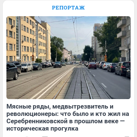
Паралимпиаде: история сильной духом
РЕПОРТАЖ
Анастасии Багиян — в видео
15
Обсудить
124
1
18
Обсудить
Мясные ряды, медвытрезвитель и
126
Обсудить
19
Обсудить
революционеры: что было и кто жил на
Серебренниковской в прошлом веке —
историческая прогулка