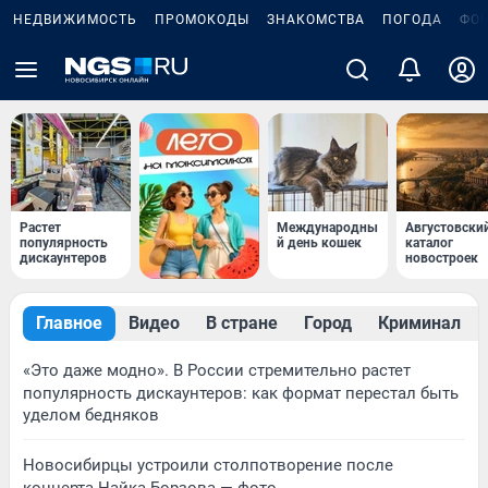
НЕДВИЖИМОСТЬ
ПРОМОКОДЫ
ЗНАКОМСТВА
ПОГОДА
ФО
Растет
Международны
Августовски
популярность
й день кошек
каталог
дискаунтеров
новостроек
Главное
Видео
В стране
Город
Криминал
«Это даже модно». В России стремительно растет
популярность дискаунтеров: как формат перестал быть
уделом бедняков
Новосибирцы устроили столпотворение после
концерта Найка Борзова — фото