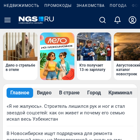
НЕДВИЖИМОСТЬ
ПРОМОКОДЫ
ЗНАКОМСТВА
ПОГОДА
ФО
Дело о стрельбе
Кто получает
Августовски
в отеле
13-ю зарплату
каталог
новостроек
Главное
Видео
В стране
Город
Криминал
«Я не жалуюсь». Строитель лишился рук и ног и стал
звездой соцсетей: как он живет и почему его семью
искал весь Узбекистан
В Новосибирске ищут подрядчика для ремонта
подпорной стены на Ипподромской — сколько ему