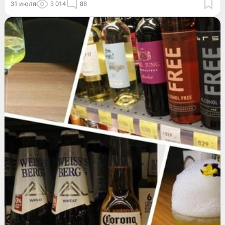
31 июля
3 014
88