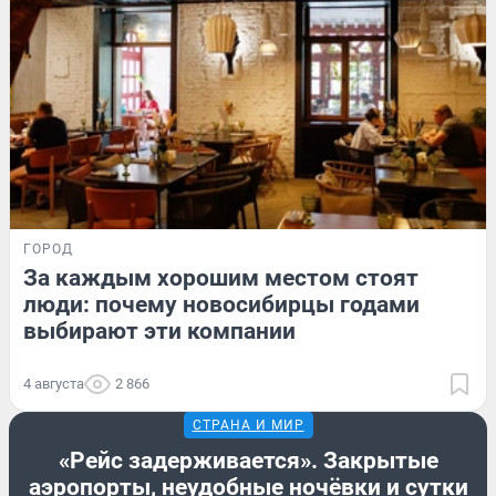
ГОРОД
За каждым хорошим местом стоят
люди: почему новосибирцы годами
выбирают эти компании
4 августа
2 866
СТРАНА И МИР
«Рейс задерживается». Закрытые
аэропорты, неудобные ночёвки и сутки