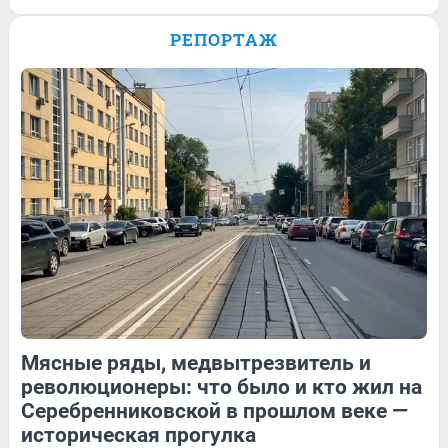
Закрыл кофейни и осваивает новый
бизнес: жизнь алтайского Маугли после
РЕПОРТАЖ
переезда из тайги в столицу
140
2
38
Обсудить
7
Обсудить
Мясные ряды, медвытрезвитель и
338
Обсудить
118
Обсудить
революционеры: что было и кто жил на
Серебренниковской в прошлом веке —
историческая прогулка