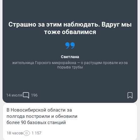
Страшно за этим наблюдать. Вдруг мы
тоже обвалимся
Светлана
жительница Горского микрорайона — о растущем провале из-за
порыва трубы
14 июля
196
В Новосибирской области за
полгода построили и обновили
более 90 базовых станций
18 часов
1 157