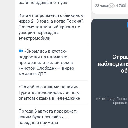
если не идешь в отпуск
23 часа
4 760
Китай попрощается с бензином
через 2–3 года, а когда Россия?
Почему топливный кризис не
ускорил переход на
электромобили
«Скрылись в кустах»:
Стра
подростки на иномарке
протаранили жилой дом в
наблюдать
«Чистой Слободе» — видео
об
момента ДТП
«Помойка с дикими ценами».
Туристка поделилась личным
опытом отдыха в Геленджике
жительница Горско
провале 
Погода 6 августа подскажет,
каким будет сентябрь, —
народные приметы