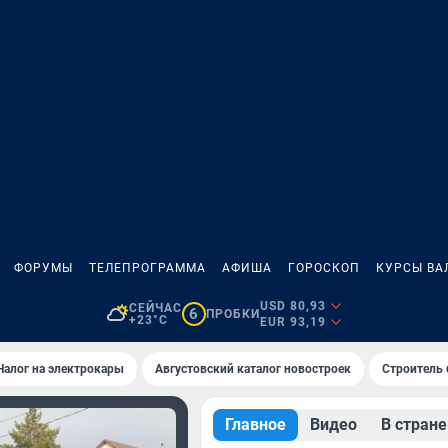
ФОРУМЫ
ТЕЛЕПРОГРАММА
АФИША
ГОРОСКОП
КУРСЫ ВА
USD 80,93
СЕЙЧАС
6
ПРОБКИ
+23°C
EUR 93,19
Налог на электрокары
Августовский каталог новостроек
Строитель б
Главное
Видео
В стране