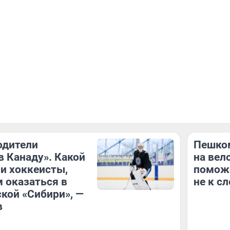
родители
Пешком
в Канаду». Какой
на вел
и хоккеисты,
поможе
 оказаться в
не к с
кой «Сибири», —
в