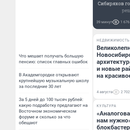
Сибиряков г
ре
39 минут
1 676
НЕДВИЖИМОСТЬ
Великолеп
Новосибирс
Что мешает получать большую
архитектур
пенсию: список главных ошибок
и новые р
В Академгородке открывают
на красиво
крупнейшую музыкальную школу
за последние 30 лет
4 августа
2 702
За 5 дней до 100 тысяч рублей:
какую подработку предлагают на
КУЛЬТУРА
Восточном экономическом
«Аналогова
форуме и сколько за что
нам нужно»
обещают
блокбастер