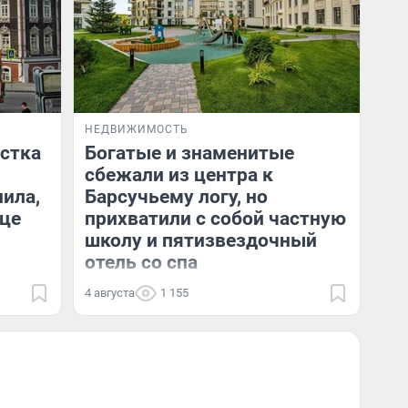
НЕДВИЖИМОСТЬ
стка
Богатые и знаменитые
сбежали из центра к
ила,
Барсучьему логу, но
ице
прихватили с собой частную
школу и пятизвездочный
отель со спа
4 августа
1 155