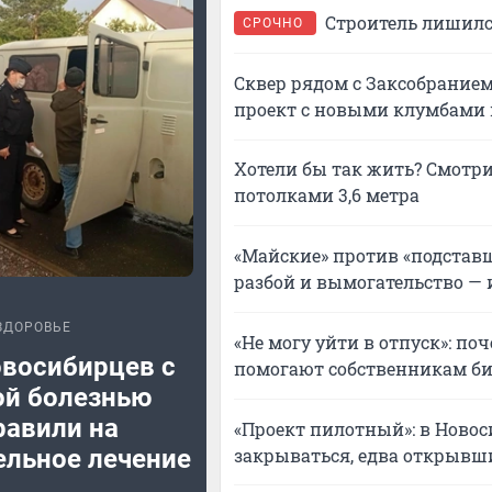
Строитель лишился
СРОЧНО
Сквер рядом с Заксобрание
проект с новыми клумбами
Хотели бы так жить? Смотри
потолками 3,6 метра
«Майские» против «подставщ
разбой и вымогательство — 
ЗДОРОВЬЕ
«Не могу уйти в отпуск»: п
овосибирцев с
помогают собственникам би
ой болезнью
равили на
«Проект пилотный»: в Ново
закрываться, едва открывш
ельное лечение