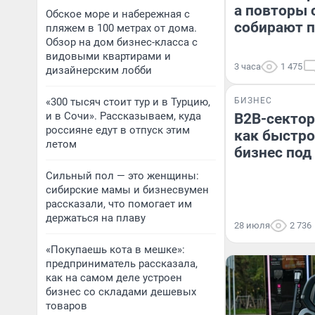
а повторы
Обское море и набережная с
собирают 
пляжем в 100 метрах от дома.
Обзор на дом бизнес-класса с
видовыми квартирами и
3 часа
1 475
дизайнерским лобби
«300 тысяч стоит тур и в Турцию,
БИЗНЕС
и в Сочи». Рассказываем, куда
B2B-сектор
россияне едут в отпуск этим
как быстро
летом
бизнес под
Сильный пол — это женщины:
сибирские мамы и бизнесвумен
рассказали, что помогает им
держаться на плаву
28 июля
2 736
«Покупаешь кота в мешке»:
предприниматель рассказала,
как на самом деле устроен
бизнес со складами дешевых
товаров