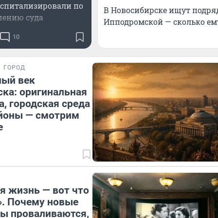
оспитализировали по
В Новосибирске ищут подря
шению суда
Ипподромской — сколько ем
10
ГОРОД
ный век
ка: оригинальная
а, городская среда
айоны — смотрим
е
я жизнь — вот что
. Почему новые
ы проваливаются,