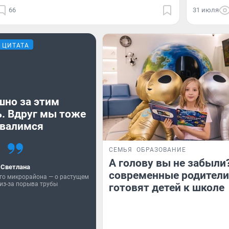
66
31 июля
ЦИТАТА
шно за этим
. Вдруг мы тоже
валимся
СЕМЬЯ
ОБРАЗОВАНИЕ
А голову вы не забыли
Светлана
современные родители
го микрорайона — о растущем
из-за порыва трубы
готовят детей к школе