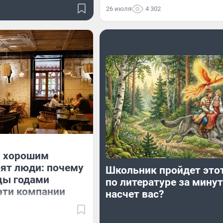
26 июля
4 302
 хорошим
ят люди: почему
Школьник пройдет этот
цы годами
по литературе за минуту
эти компании
насчет вас?