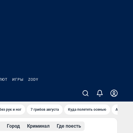
ЛЮТ
ИГРЫ
ZODY
ез рук и ног
7 грибов августа
Куда полететь осенью
Афиша на 
Город
Криминал
Где поесть