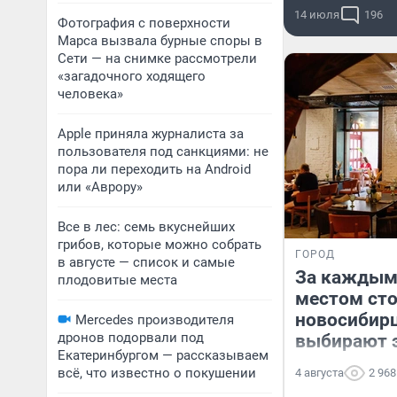
14 июля
196
Фотография с поверхности
Марса вызвала бурные споры в
Сети — на снимке рассмотрели
«загадочного ходящего
человека»
Apple приняла журналиста за
пользователя под санкциями: не
пора ли переходить на Android
или «Аврору»
Все в лес: семь вкуснейших
грибов, которые можно собрать
ГОРОД
в августе — список и самые
За каждым
плодовитые места
местом сто
новосибир
Mercedes производителя
дронов подорвали под
выбирают 
Екатеринбургом — рассказываем
всё, что известно о покушении
4 августа
2 968