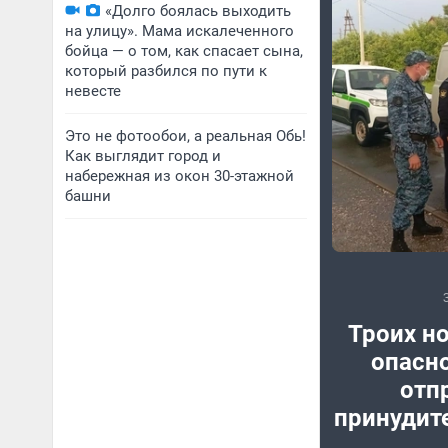
«Долго боялась выходить
на улицу». Мама искалеченного
бойца — о том, как спасает сына,
который разбился по пути к
невесте
Это не фотообои, а реальная Обь!
Как выглядит город и
набережная из окон 30-этажной
башни
Троих н
опасн
отп
принудит