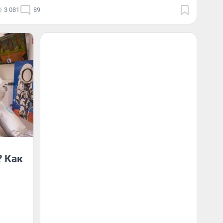
3 081
89
? Как