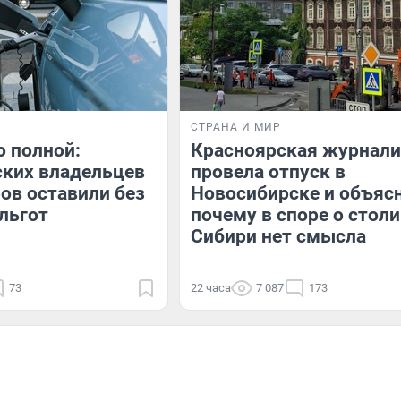
СТРАНА И МИР
о полной:
Красноярская журнали
ских владельцев
провела отпуск в
ов оставили без
Новосибирске и объясн
льгот
почему в споре о стол
Сибири нет смысла
73
22 часа
7 087
173