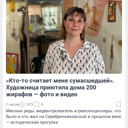
22
Обсудить
145
1
20
Обсудить
«Кто-то считает меня сумасшедшей».
140
Обсудить
22
Обсудить
Художница приютила дома 200
жирафов — фото и видео
7 часов
973
9
Мясные ряды, медвытрезвитель и революционеры: что
было и кто жил на Серебренниковской в прошлом веке
— историческая прогулка