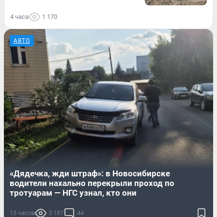
4 часа
1 170
АВТО
«Дядечка, жди штраф»: в Новосибирске
водители нахально перекрыли проход по
тротуарам — НГС узнал, кто они
13 часов
3 187
44