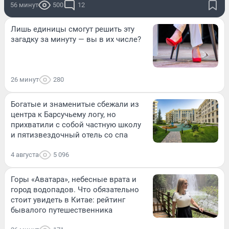
56 минут
500
12
Лишь единицы смогут решить эту
загадку за минуту — вы в их числе?
26 минут
280
Богатые и знаменитые сбежали из
центра к Барсучьему логу, но
прихватили с собой частную школу
и пятизвездочный отель со спа
4 августа
5 096
Горы «Аватара», небесные врата и
город водопадов. Что обязательно
стоит увидеть в Китае: рейтинг
бывалого путешественника