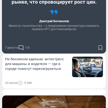
рынке, что спровоцирует рост цен.
Дмитрий Богомолов
Министр строительства — о предложении прокуратуры изменить
правила КРТ для Новосибирска
7 августа
116
Не бензином единым: антистресс
для машины и водителя — где в
городе помогут перезагрузиться
23 июля
5 348