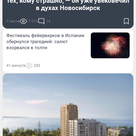
тех, кому страшно, — он уже увековечил
в духах Новосибирск
7 часов
7 513
14
Фестиваль фейерверков в Испании
обернулся трагедией: салют
взорвался в толпе
41 минута
230