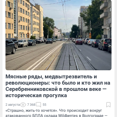
85
1
13
Обсудить
93
Обсудить
Мясные ряды, медвытрезвитель и
13
Обсудить
66
1
революционеры: что было и кто жил на
Серебренниковской в прошлом веке —
историческая прогулка
2 августа
7 368
55
«Страшно, жить-то хочется». Что происходит вокруг
атакованного БПЛА склада Wildberries в Волгограде —