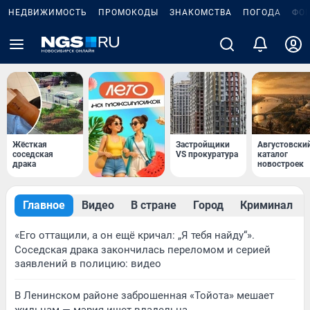
НЕДВИЖИМОСТЬ
ПРОМОКОДЫ
ЗНАКОМСТВА
ПОГОДА
ФО
Жёсткая
Застройщики
Августовски
соседская
VS прокуратура
каталог
драка
новостроек
Главное
Видео
В стране
Город
Криминал
«Его оттащили, а он ещё кричал: „Я тебя найду“».
Соседская драка закончилась переломом и серией
заявлений в полицию: видео
В Ленинском районе заброшенная «Тойота» мешает
жильцам — мэрия ищет владельца