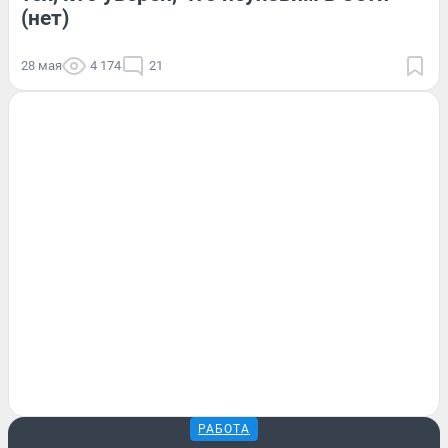
(нет)
28 мая
4 174
21
РАБОТА