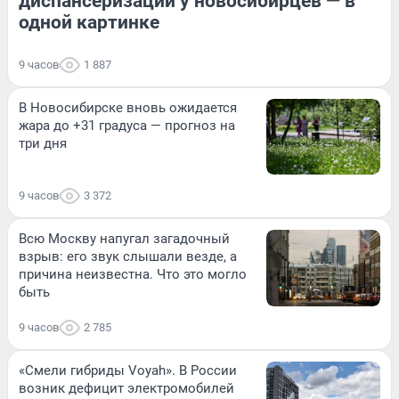
диспансеризации у новосибирцев — в
одной картинке
9 часов
1 887
В Новосибирске вновь ожидается
жара до +31 градуса — прогноз на
три дня
9 часов
3 372
Всю Москву напугал загадочный
взрыв: его звук слышали везде, а
причина неизвестна. Что это могло
быть
9 часов
2 785
«Смели гибриды Voyah». В России
возник дефицит электромобилей