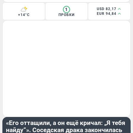
1
USD 82,17
EUR 94,84
+14°C
ПРОБКИ
ЭКСКЛЮЗИВ
«Его оттащили, а он ещё кричал: „Я тебя
найду“». Соседская драка закончилась