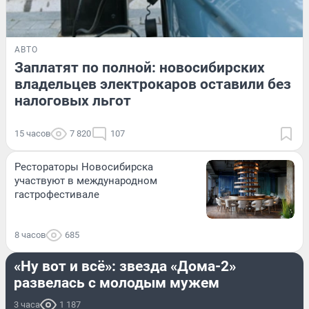
АВТО
Заплатят по полной: новосибирских
владельцев электрокаров оставили без
налоговых льгот
15 часов
7 820
107
Рестораторы Новосибирска
участвуют в международном
гастрофестивале
8 часов
685
ОН И ОНА
«Ну вот и всё»: звезда «Дома-2»
развелась с молодым мужем
3 часа
1 187