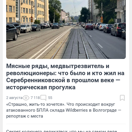
14
Обсудить
272
2
Мясные ряды, медвытрезвитель и
57
Обсудить
13
Обсудить
революционеры: что было и кто жил на
Серебренниковской в прошлом веке —
историческая прогулка
2 августа
7 118
55
«Страшно, жить-то хочется». Что происходит вокруг
атакованного БПЛА склада Wildberries в Волгограде —
репортаж с места
Секрет колючего деликатеса: что мы на самом деле