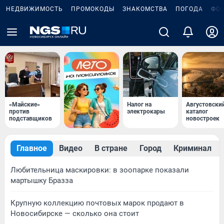
НЕДВИЖИМОСТЬ
ПРОМОКОДЫ
ЗНАКОМСТВА
ПОГОДА
ФО
«Майские»
Налог на
Августовски
против
электрокары
каталог
подставщиков
новостроек
Главное
Видео
В стране
Город
Криминал
Любительница маскировки: в зоопарке показали
мартышку Бразза
Крупную коллекцию почтовых марок продают в
Новосибирске — сколько она стоит