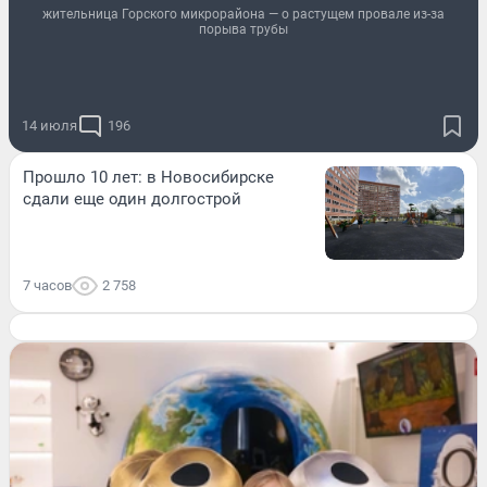
жительница Горского микрорайона — о растущем провале из-за
порыва трубы
14 июля
196
Прошло 10 лет: в Новосибирске
сдали еще один долгострой
7 часов
2 758