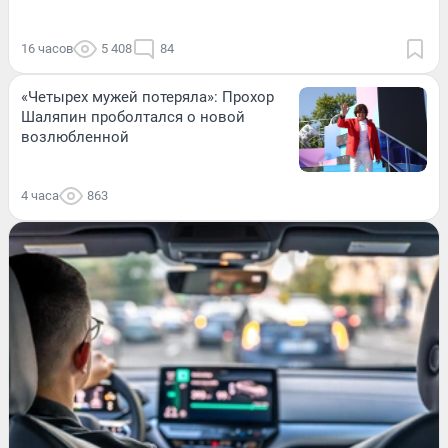
16 часов
5 408
84
«Четырех мужей потеряла»: Прохор
Шаляпин проболтался о новой
возлюбленной
4 часа
863