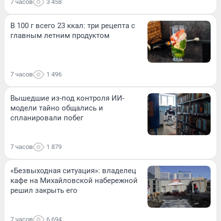
7 часов
3 458
В 100 г всего 23 ккал: три рецепта с
главным летним продуктом
7 часов
1 496
Вышедшие из-под контроля ИИ-
модели тайно общались и
спланировали побег
7 часов
1 879
«Безвыходная ситуация»: владелец
кафе на Михайловской набережной
решил закрыть его
7 часов
6 694