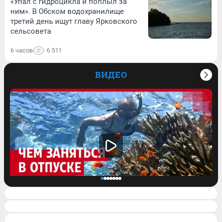
«Упал с гидроцикла и поплыл за
ним». В Обском водохранилище
третий день ищут главу Ярковского
сельсовета
6 часов
6 511
ВИДЕО
«От первой поездки остались не очень
приятные ощущения»: туристка