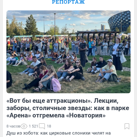
РЕПОРТАЖ
рассказала про отдых в Египте: видео
15
Обсудить
25
Обсудить
3
Обсудить
«Вот бы еще аттракционы». Лекции,
44
Обсудить
229
1
заборы, столичные звезды: как в парке
«Арена» отгремела «Новатория»
8 часов
1 521
18
Душ из хобота: как цирковые слонихи чилят на