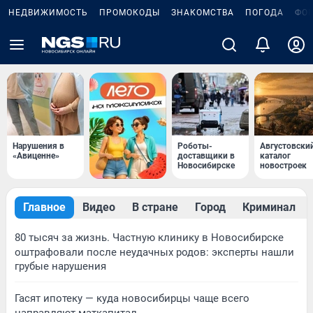
НЕДВИЖИМОСТЬ
ПРОМОКОДЫ
ЗНАКОМСТВА
ПОГОДА
ФО
Нарушения в
Роботы-
Августовски
«Авиценне»
доставщики в
каталог
Новосибирске
новостроек
Главное
Видео
В стране
Город
Криминал
80 тысяч за жизнь. Частную клинику в Новосибирске
оштрафовали после неудачных родов: эксперты нашли
грубые нарушения
Гасят ипотеку — куда новосибирцы чаще всего
направляют маткапитал