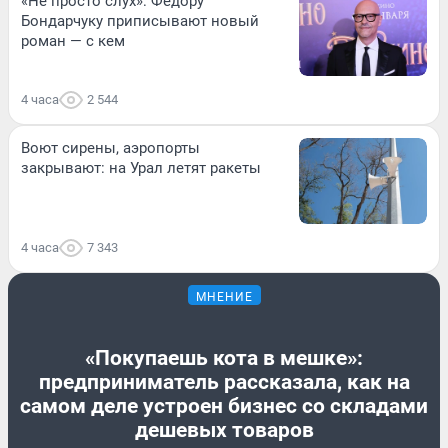
«Не просто слух»: Федору
Бондарчуку приписывают новый
роман — с кем
4 часа
2 544
Воют сирены, аэропорты
закрывают: на Урал летят ракеты
4 часа
7 343
МНЕНИЕ
«Покупаешь кота в мешке»:
предприниматель рассказала, как на
самом деле устроен бизнес со складами
дешевых товаров