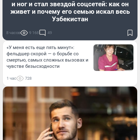
и ног и стал звездой соцсетей: как он
живет и почему его семью искал весь
Узбекистан
8 часов
9 168
49
«У меня есть еще пять минут»:
фельдшер скорой — о борьбе со
смертью, самых сложных вызовах и
чувстве безысходности
1 час
728