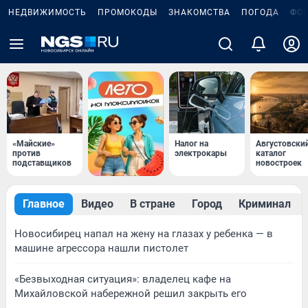
НЕДВИЖИМОСТЬ
ПРОМОКОДЫ
ЗНАКОМСТВА
ПОГОДА
ФО
«Майские»
Налог на
Августовски
против
электрокары
каталог
подставщиков
новостроек
Главное
Видео
В стране
Город
Криминал
Новосибирец напал на жену на глазах у ребенка — в
машине агрессора нашли пистолет
«Безвыходная ситуация»: владелец кафе на
Михайловской набережной решил закрыть его