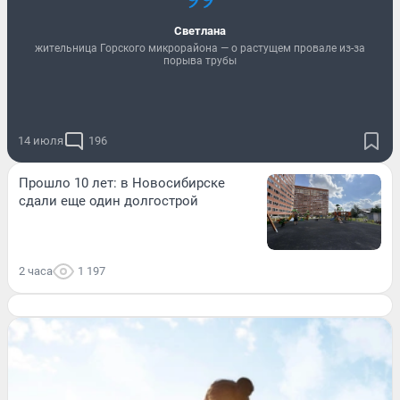
Светлана
жительница Горского микрорайона — о растущем провале из-за
порыва трубы
14 июля
196
Прошло 10 лет: в Новосибирске
сдали еще один долгострой
2 часа
1 197