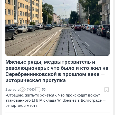
264
2
55
Обсудить
Мясные ряды, медвытрезвитель и
13
Обсудить
359
Обсудить
революционеры: что было и кто жил на
Серебренниковской в прошлом веке —
историческая прогулка
2 августа
7 040
55
«Страшно, жить-то хочется». Что происходит вокруг
атакованного БПЛА склада Wildberries в Волгограде —
репортаж с места