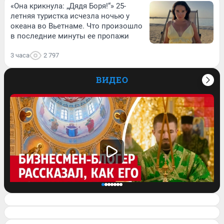
«Она крикнула: „Дядя Боря!“» 25-
летняя туристка исчезла ночью у
океана во Вьетнаме. Что произошло
в последние минуты ее пропажи
3 часа
2 797
ВИДЕО
Бизнесмен-блогер служит в храме. Как