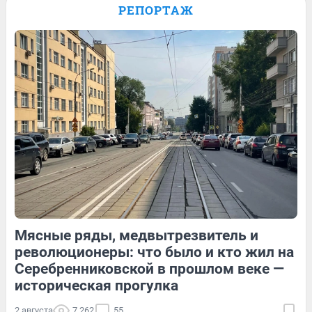
его изменила вера в Бога — видео
РЕПОРТАЖ
3
Обсудить
60
1
33
Обсудить
Мясные ряды, медвытрезвитель и
284
2
66
Обсудить
революционеры: что было и кто жил на
Серебренниковской в прошлом веке —
историческая прогулка
2 августа
7 262
55