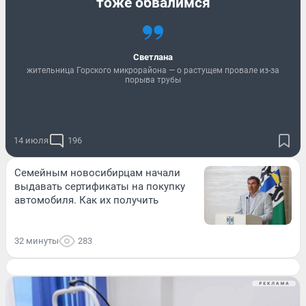
тоже обвалимся
Светлана
жительница Горского микрорайона — о растущем провале из-за
порыва трубы
14 июля
196
Семейным новосибирцам начали
выдавать сертификаты на покупку
автомобиля. Как их получить
32 минуты
283