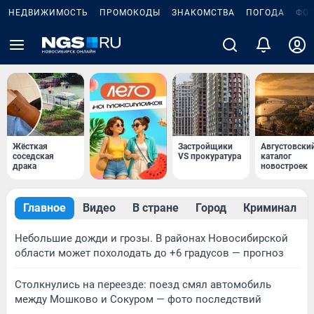
НЕДВИЖИМОСТЬ
ПРОМОКОДЫ
ЗНАКОМСТВА
ПОГОДА
ФО
Жёсткая
Застройщики
Августовски
соседская
VS прокуратура
каталог
драка
новостроек
Главное
Видео
В стране
Город
Криминал
Небольшие дожди и грозы. В районах Новосибирской
области может похолодать до +6 градусов — прогноз
Столкнулись на переезде: поезд смял автомобиль
между Мошково и Сокуром — фото последствий