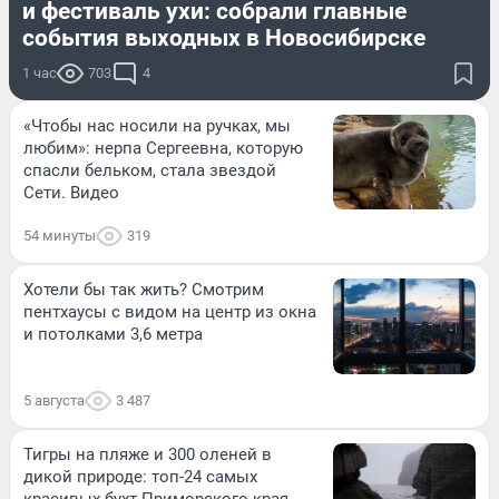
и фестиваль ухи: собрали главные
события выходных в Новосибирске
1 час
703
4
«Чтобы нас носили на ручках, мы
любим»: нерпа Сергеевна, которую
спасли бельком, стала звездой
Сети. Видео
54 минуты
319
Хотели бы так жить? Смотрим
пентхаусы с видом на центр из окна
и потолками 3,6 метра
5 августа
3 487
Тигры на пляже и 300 оленей в
дикой природе: топ-24 самых
красивых бухт Приморского края