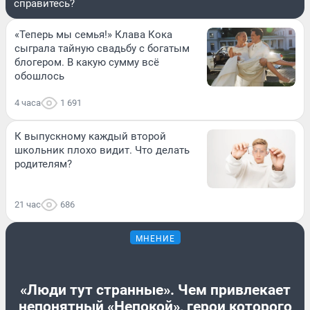
справитесь?
«Теперь мы семья!» Клава Кока
сыграла тайную свадьбу с богатым
блогером. В какую сумму всё
обошлось
4 часа
1 691
К выпускному каждый второй
школьник плохо видит. Что делать
родителям?
21 час
686
МНЕНИЕ
«Люди тут странные». Чем привлекает
непонятный «Непокой», герои которого