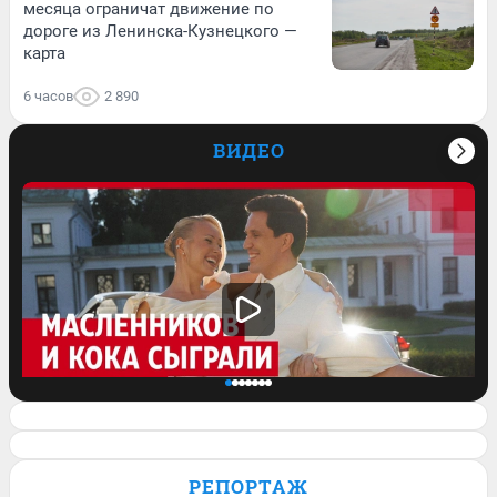
месяца ограничат движение по
дороге из Ленинска-Кузнецкого —
карта
6 часов
2 890
ВИДЕО
Клава Кока и Дима Масленников
сыграли свадьбу. Кадры с торжества и
РЕПОРТАЖ