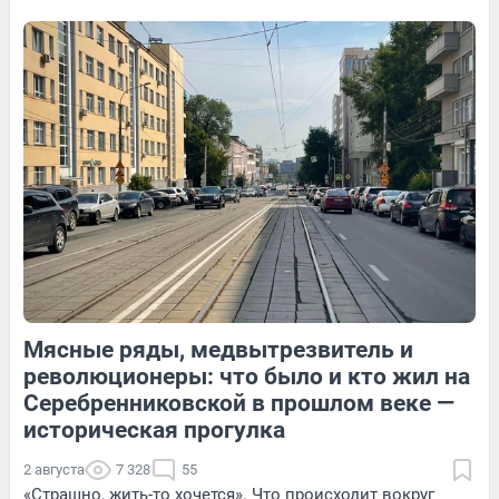
история пары — в видео
53
Обсудить
9
Обсудить
80
Обсудить
Мясные ряды, медвытрезвитель и
13
Обсудить
65
1
революционеры: что было и кто жил на
Серебренниковской в прошлом веке —
историческая прогулка
2 августа
7 328
55
«Страшно, жить-то хочется». Что происходит вокруг