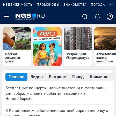
НЕДВИЖИМОСТЬ
ПРОМОКОДЫ
ЗНАКОМСТВА
ПОГОДА
ФО
Жёсткая
Застройщики
Августовски
соседская
VS прокуратура
каталог
драка
новостроек
Главное
Видео
В стране
Город
Криминал
Бесплатные концерты, новые выставки и фестиваль
ухи: собрали главные события выходных в
Новосибирске
В Калининском районе неизвестный сорвал цепочку с
женщины — видео