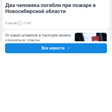
Два человека погибли при пожаре в
Новосибирской области
5 часов
2 147
От каких штампов в паспорте можно
отказаться: список
Все новости
5 часов
1 568
«Расходы на топливо
колоссальные»: как многодетная
семья с грудничком едет на
автодоме из Сибири в Турцию —
фото
6 часов
2 064