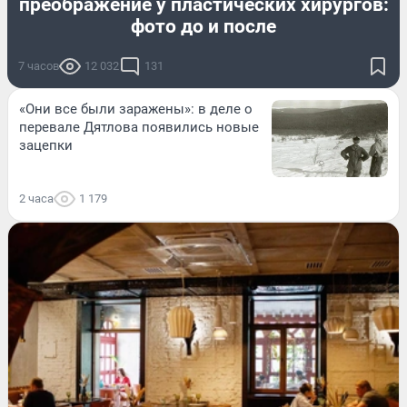
преображение у пластических хирургов:
фото до и после
7 часов
12 032
131
«Они все были заражены»: в деле о
перевале Дятлова появились новые
зацепки
2 часа
1 179