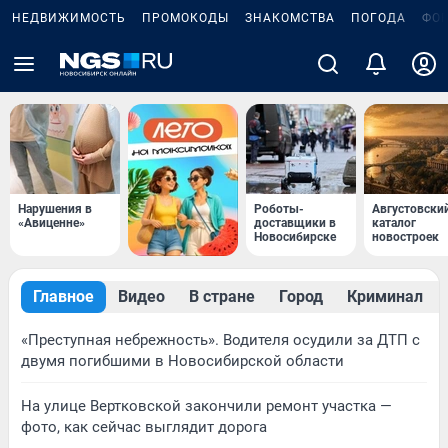
НЕДВИЖИМОСТЬ
ПРОМОКОДЫ
ЗНАКОМСТВА
ПОГОДА
ФО
Нарушения в
Роботы-
Августовски
«Авиценне»
доставщики в
каталог
Новосибирске
новостроек
Главное
Видео
В стране
Город
Криминал
«Преступная небрежность». Водителя осудили за ДТП с
двумя погибшими в Новосибирской области
На улице Вертковской закончили ремонт участка —
фото, как сейчас выглядит дорога