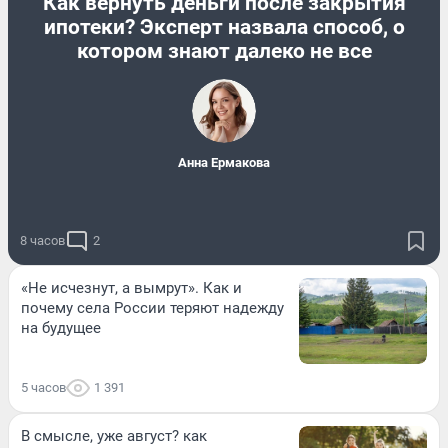
Как вернуть деньги после закрытия
ипотеки? Эксперт назвала способ, о
котором знают далеко не все
Анна Ермакова
8 часов
2
«Не исчезнут, а вымрут». Как и
почему села России теряют надежду
на будущее
5 часов
1 391
В смысле, уже август? как