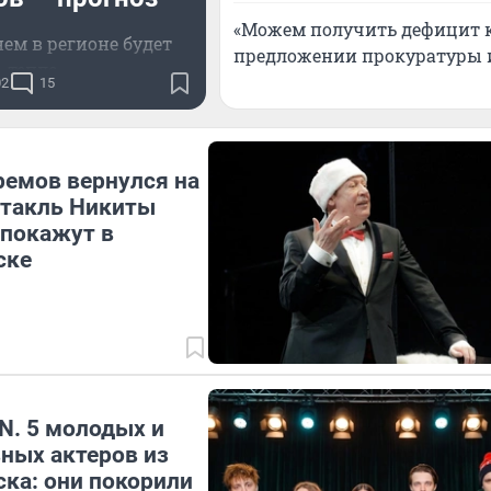
«Можем получить дефицит к
ем в регионе будет
предложении прокуратуры 
тепло
02
15
емов вернулся на
ктакль Никиты
 покажут в
ске
N. 5 молодых и
ных актеров из
ка: они покорили