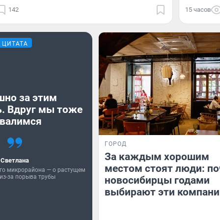
142
15 часов
ЦИТАТА
шно за этим
. Вдруг мы тоже
валимся
ГОРОД
За каждым хорошим
Светлана
местом стоят люди: п
го микрорайона — о растущем
из-за порыва трубы
новосибирцы годами
выбирают эти компани