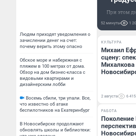
При этом дн
52 минуты
1 2
Людям приходят уведомления о
зачислении денег на счет:
КУЛЬТУРА
почему верить этому опасно
Михаил Ефр
сцену: спе
Обское море и набережная с
Михалкова
пляжем в 100 метрах от дома.
Новосибир
Обзор на дом бизнес-класса с
видовыми квартирами и
дизайнерским лобби
2 августа
6 415
Восемь сбили, три упали. Все,
что известно об атаке
беспилотников на Екатеринбург
РАБОТА
Поколение 
В Новосибирске продолжают
перспектив
обновлять школы и библиотеки:
Новосибирс