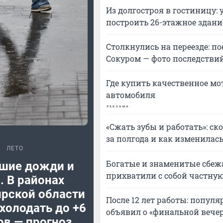
Из долгостроя в гостиницу:
построить 26-этажное здани
Столкнулись на переезде: п
Сокуром — фото последстви
Где купить качественное мо
автомобиля
«Сжать зубы и работать»: с
за полгода и как изменилас
ЛЕТО
Богатые и знаменитые сбежа
шие дожди и
прихватили с собой частную
. В районах
рской области
После 12 лет работы: попул
холодать до +6
объявил о «финальной вече
ов — прогноз