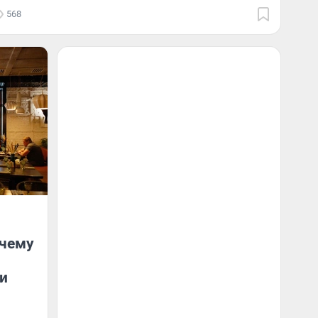
568
очему
и