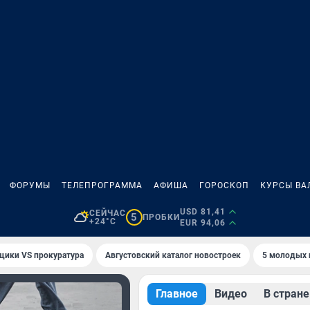
ФОРУМЫ
ТЕЛЕПРОГРАММА
АФИША
ГОРОСКОП
КУРСЫ ВА
USD 81,41
СЕЙЧАС
5
ПРОБКИ
+24°C
EUR 94,06
щики VS прокуратура
Августовский каталог новостроек
5 молодых 
Главное
Видео
В стране