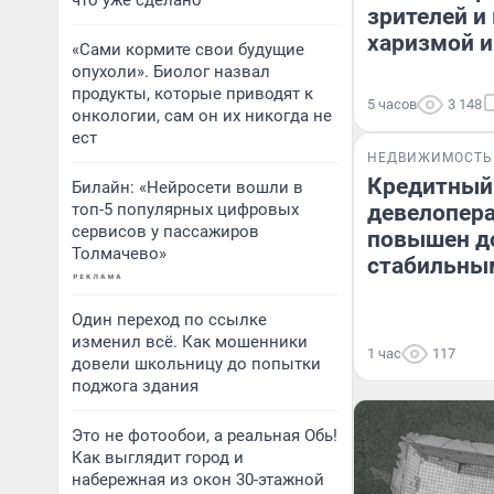
что уже сделано
зрителей и
харизмой и
«Сами кормите свои будущие
опухоли». Биолог назвал
продукты, которые приводят к
5 часов
3 148
онкологии, сам он их никогда не
ест
НЕДВИЖИМОСТЬ
Кредитный
Билайн: «Нейросети вошли в
топ-5 популярных цифровых
девелопера
сервисов у пассажиров
повышен до
Толмачево»
стабильны
Один переход по ссылке
изменил всё. Как мошенники
1 час
117
довели школьницу до попытки
поджога здания
Это не фотообои, а реальная Обь!
Как выглядит город и
набережная из окон 30-этажной