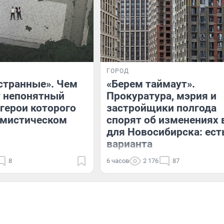
ГОРОД
странные». Чем
«Берем таймаут».
т непонятный
Прокуратура, мэрия и
 герои которого
застройщики полгода
 мистическом
спорят об изменениях 
для Новосибирска: ест
варианта
8
6 часов
2 176
87