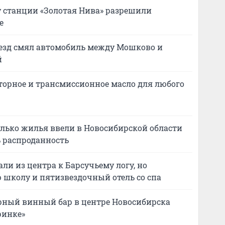
 у станции «Золотая Нива» разрешили
е
оезд смял автомобиль между Мошково и
й
торное и трансмиссионное масло для любого
колько жилья ввели в Новосибирской области
ь распроданность
ли из центра к Барсучьему логу, но
 школу и пятизвездочный отель со спа
ярный винный бар в центре Новосибирска
ринке»