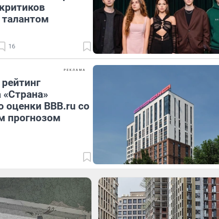
 критиков
 талантом
16
 рейтинг
 «Страна»
 оценки BBB.ru со
м прогнозом