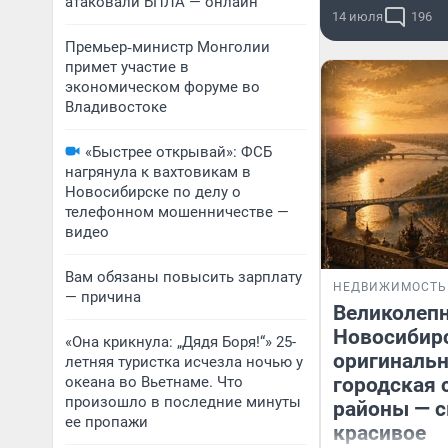
атаковали БПЛА — онлайн
14 июля
196
Премьер‑министр Монголии
примет участие в
экономическом форуме во
Владивостоке
«Быстрее открывай»: ФСБ
нагрянула к вахтовикам в
Новосибирске по делу о
телефонном мошенничестве —
видео
Вам обязаны повысить зарплату
НЕДВИЖИМОСТЬ
— причина
Великолеп
Новосибир
«Она крикнула: „Дядя Боря!“» 25-
оригинальн
летняя туристка исчезла ночью у
океана во Вьетнаме. Что
городская 
произошло в последние минуты
районы — 
ее пропажи
красивое