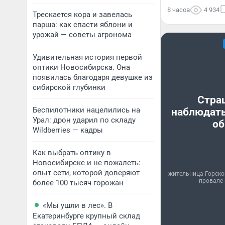
8 часов
4 934
Трескается кора и завелась
парша: как спасти яблони и
урожай — советы агронома
Удивительная история первой
оптики Новосибирска. Она
появилась благодаря девушке из
сибирской глубинки
Стра
Беспилотники нацелились на
наблюдать
Урал: дрон ударил по складу
об
Wildberries — кадры
Как выбрать оптику в
Новосибирске и не пожалеть:
опыт сети, которой доверяют
жительница Горско
провале 
более 100 тысяч горожан
«Мы ушли в лес». В
Екатеринбурге крупный склад