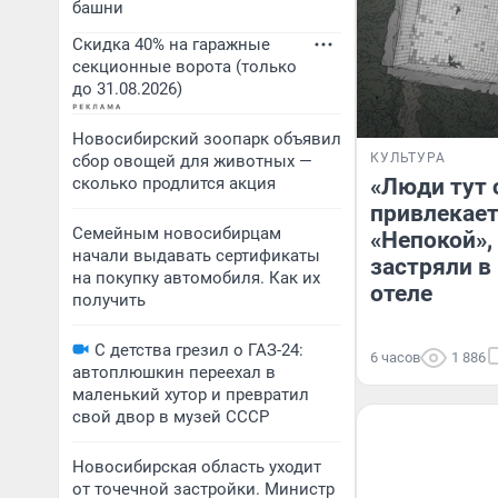
башни
Скидка 40% на гаражные
секционные ворота (только
до 31.08.2026)
Новосибирский зоопарк объявил
КУЛЬТУРА
сбор овощей для животных —
сколько продлится акция
«Люди тут 
привлекае
Семейным новосибирцам
«Непокой»,
начали выдавать сертификаты
застряли в
на покупку автомобиля. Как их
отеле
получить
С детства грезил о ГАЗ-24:
6 часов
1 886
автоплюшкин переехал в
маленький хутор и превратил
свой двор в музей СССР
Новосибирская область уходит
от точечной застройки. Министр