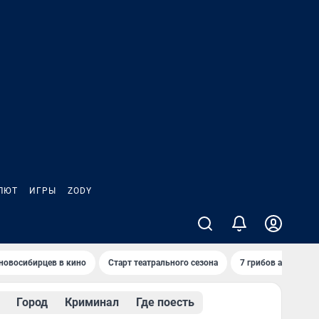
ЛЮТ
ИГРЫ
ZODY
новосибирцев в кино
Старт театрального сезона
7 грибов августа
Город
Криминал
Где поесть