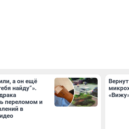
или, а он ещё
Вернут
тебя найду“».
микрох
драка
«Вижу»
ь переломом и
влений в
идео