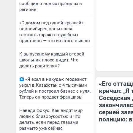
сообщил о новых правилах в
регионе
«С домом под одной крышей»:
новосибирец попытался
отстоять гараж от судебных
приставов — что из этого вышло
К выпускному каждый второй
школьник плохо видит. Что
делать родителям?
«Я ехал в никуда»: геодезист
«Его оттащ
уехал в Казахстан с 4 тысячами
кричал: „Я 
рублей и построил бизнес с нуля.
Теперь он продает франшизы
Соседская 
закончилас
Наведи фокус. Как видят мир
серией зая
люди с близорукостью и что
полицию: в
делать, если перед глазами
размыто уже сейчас