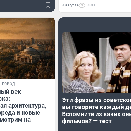
4 августа
3 811
ГОРОД
ный век
ска:
Эти фразы из советско
ая архитектура,
вы говорите каждый д
среда и новые
Вспомните из каких он
смотрим на
фильмов? — тест