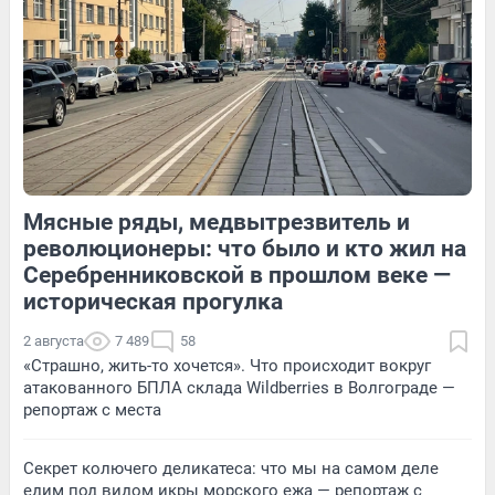
119
1
15
Обсудить
Мясные ряды, медвытрезвитель и
115
Обсудить
17
Обсудить
революционеры: что было и кто жил на
Серебренниковской в прошлом веке —
историческая прогулка
2 августа
7 489
58
«Страшно, жить-то хочется». Что происходит вокруг
атакованного БПЛА склада Wildberries в Волгограде —
репортаж с места
Секрет колючего деликатеса: что мы на самом деле
едим под видом икры морского ежа — репортаж с