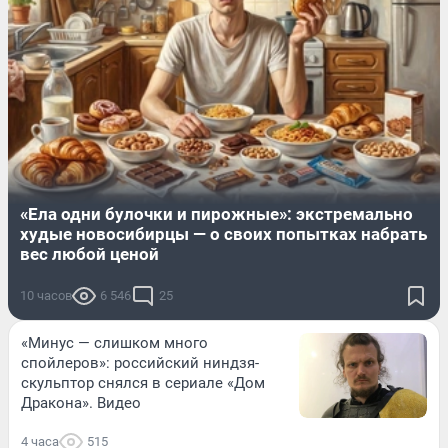
«Ела одни булочки и пирожные»: экстремально
худые новосибирцы — о своих попытках набрать
вес любой ценой
10 часов
6 546
25
«Минус — слишком много
спойлеров»: российский ниндзя-
скульптор снялся в сериале «Дом
Дракона». Видео
4 часа
515