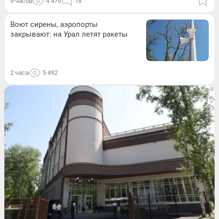
9 часов
4 479
78
Воют сирены, аэропорты
закрывают: на Урал летят ракеты
2 часа
5 492