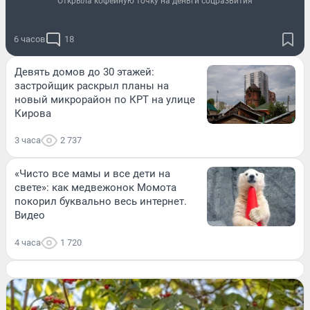
Открыла кофейную точку на деньги соцразвития
6 часов
18
Девять домов до 30 этажей:
застройщик раскрыл планы на
новый микрорайон по КРТ на улице
Кирова
3 часа
2 737
«Чисто все мамы и все дети на
свете»: как медвежонок Момота
покорил буквально весь интернет.
Видео
4 часа
1 720