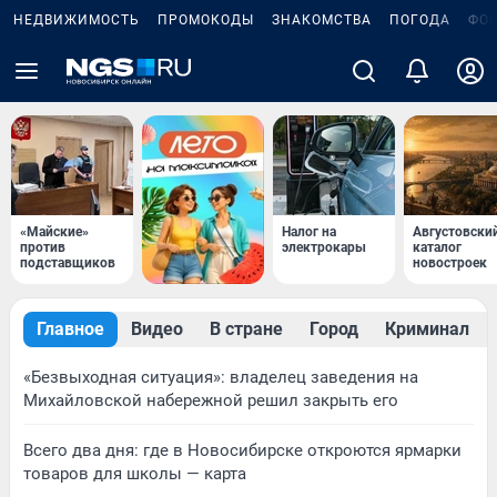
НЕДВИЖИМОСТЬ
ПРОМОКОДЫ
ЗНАКОМСТВА
ПОГОДА
ФО
«Майские»
Налог на
Августовски
против
электрокары
каталог
подставщиков
новостроек
Главное
Видео
В стране
Город
Криминал
«Безвыходная ситуация»: владелец заведения на
Михайловской набережной решил закрыть его
Всего два дня: где в Новосибирске откроются ярмарки
товаров для школы — карта