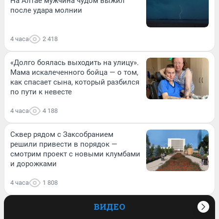
На Алтае мужчина чудом выжил
после удара молнии
4 часа
2 418
«Долго боялась выходить на улицу».
Мама искалеченного бойца — о том,
как спасает сына, который разбился
по пути к невесте
4 часа
4 188
Сквер рядом с Заксобранием
решили привести в порядок —
смотрим проект с новыми клумбами
и дорожками
4 часа
1 808
ВИДЕО