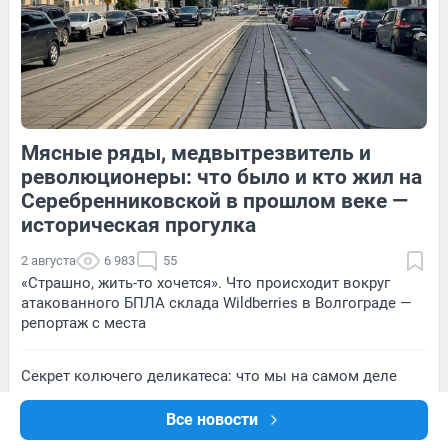
53
Обсудить
12
Обсудить
Мясные ряды, медвытрезвитель и
355
Обсудить
140
Обсудить
революционеры: что было и кто жил на
Серебренниковской в прошлом веке —
историческая прогулка
2 августа
6 983
55
«Страшно, жить-то хочется». Что происходит вокруг
атакованного БПЛА склада Wildberries в Волгограде —
репортаж с места
Секрет колючего деликатеса: что мы на самом деле
едим под видом икры морского ежа — репортаж с
производства
Все новости