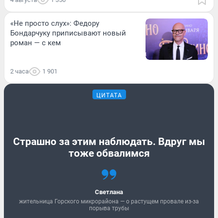
«Не просто слух»: Федору
Бондарчуку приписывают новый
роман — с кем
2 часа
1 901
ЦИТАТА
Страшно за этим наблюдать. Вдруг мы
тоже обвалимся
Светлана
жительница Горского микрорайона — о растущем провале из-за
порыва трубы