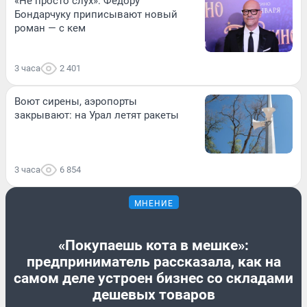
«Не просто слух»: Федору
Бондарчуку приписывают новый
роман — с кем
3 часа
2 401
Воют сирены, аэропорты
закрывают: на Урал летят ракеты
3 часа
6 854
МНЕНИЕ
«Покупаешь кота в мешке»:
предприниматель рассказала, как на
самом деле устроен бизнес со складами
дешевых товаров