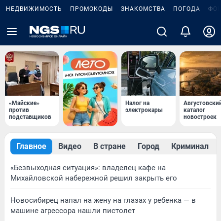
НЕДВИЖИМОСТЬ
ПРОМОКОДЫ
ЗНАКОМСТВА
ПОГОДА
ФО
«Майские»
Налог на
Августовски
против
электрокары
каталог
подставщиков
новостроек
Главное
Видео
В стране
Город
Криминал
«Безвыходная ситуация»: владелец кафе на
Михайловской набережной решил закрыть его
Новосибирец напал на жену на глазах у ребенка — в
машине агрессора нашли пистолет