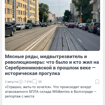
264
2
54
Обсудить
Мясные ряды, медвытрезвитель и
12
Обсудить
357
Обсудить
революционеры: что было и кто жил на
Серебренниковской в прошлом веке —
историческая прогулка
2 августа
7 016
55
«Страшно, жить-то хочется». Что происходит вокруг
атакованного БПЛА склада Wildberries в Волгограде —
репортаж с места