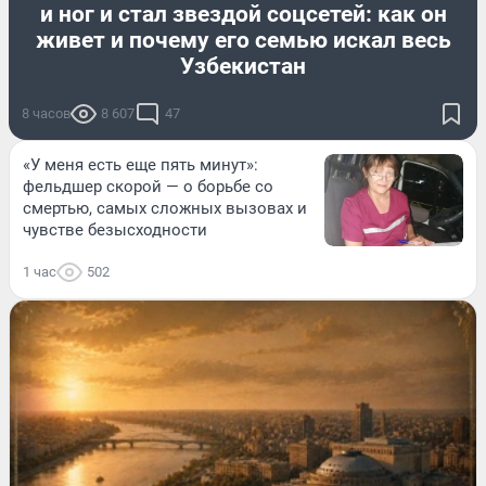
и ног и стал звездой соцсетей: как он
живет и почему его семью искал весь
Узбекистан
8 часов
8 607
47
«У меня есть еще пять минут»:
фельдшер скорой — о борьбе со
смертью, самых сложных вызовах и
чувстве безысходности
1 час
502