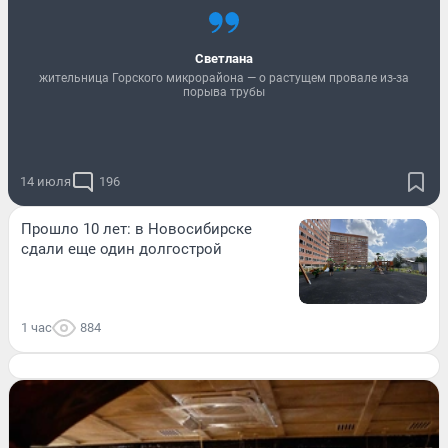
Светлана
жительница Горского микрорайона — о растущем провале из-за
порыва трубы
14 июля
196
Прошло 10 лет: в Новосибирске
сдали еще один долгострой
1 час
884