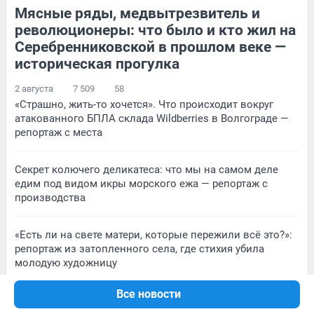
Мясные ряды, медвытрезвитель и
118
Обсудить
18
Обсудить
революционеры: что было и кто жил на
Серебренниковской в прошлом веке —
историческая прогулка
2 августа
7 509
58
«Страшно, жить-то хочется». Что происходит вокруг
атакованного БПЛА склада Wildberries в Волгограде —
репортаж с места
Секрет колючего деликатеса: что мы на самом деле
едим под видом икры морского ежа — репортаж с
производства
«Есть ли на свете матери, которые пережили всё это?»:
репортаж из затопленного села, где стихия убила
молодую художницу
Все новости
«Начал угрожать штрафом в 300 тысяч». Сотрудники