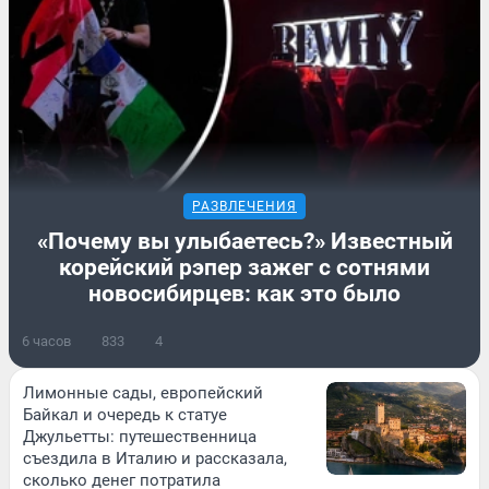
РАЗВЛЕЧЕНИЯ
«Почему вы улыбаетесь?» Известный
корейский рэпер зажег с сотнями
новосибирцев: как это было
6 часов
833
4
Лимонные сады, европейский
Байкал и очередь к статуе
Джульетты: путешественница
съездила в Италию и рассказала,
сколько денег потратила