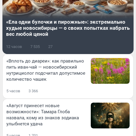
«Ела одни булочки и пирожные»: экстремально
худые новосибирцы — о своих попытках набрать
вес любой ценой
12 часов
7 535
27
«Вплоть до диареи»: как правильно
пить иван-чай — новосибирский
нутрициолог подсчитал допустимое
количество чашек
5 часов
3 366
«Август принесет новые
возможности»: Тамара Глоба
назвала, кому из знаков зодиака
улыбнется удача
5 часов
1 701