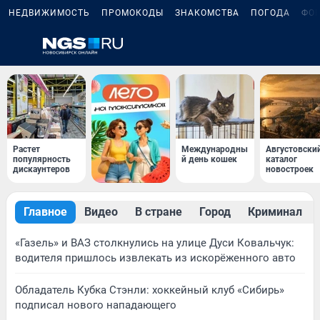
НЕДВИЖИМОСТЬ
ПРОМОКОДЫ
ЗНАКОМСТВА
ПОГОДА
ФО
Растет
Международны
Августовски
популярность
й день кошек
каталог
дискаунтеров
новостроек
Главное
Видео
В стране
Город
Криминал
«Газель» и ВАЗ столкнулись на улице Дуси Ковальчук:
водителя пришлось извлекать из искорёженного авто
Обладатель Кубка Стэнли: хоккейный клуб «Сибирь»
подписал нового нападающего