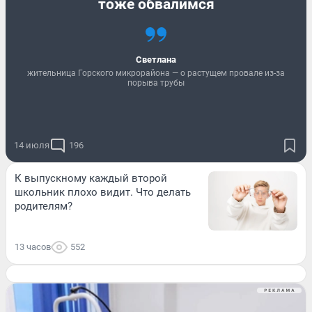
тоже обвалимся
Светлана
жительница Горского микрорайона — о растущем провале из-за
порыва трубы
14 июля
196
К выпускному каждый второй
школьник плохо видит. Что делать
родителям?
13 часов
552