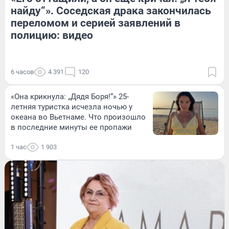
найду“». Соседская драка закончилась
переломом и серией заявлений в
полицию: видео
6 часов
4 391
120
«Она крикнула: „Дядя Боря!“» 25-
летняя туристка исчезла ночью у
океана во Вьетнаме. Что произошло
в последние минуты ее пропажи
1 час
1 903