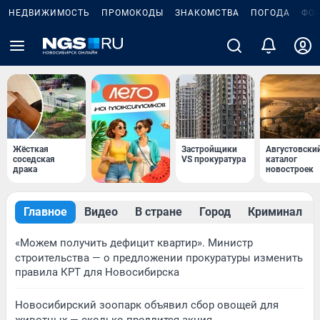
НЕДВИЖИМОСТЬ
ПРОМОКОДЫ
ЗНАКОМСТВА
ПОГОДА
ФО
Жёсткая
Застройщики
Августовски
соседская
VS прокуратура
каталог
драка
новостроек
Главное
Видео
В стране
Город
Криминал
«Можем получить дефицит квартир». Министр
строительства — о предложении прокуратуры изменить
правила КРТ для Новосибирска
Новосибирский зоопарк объявил сбор овощей для
животных — сколько продлится акция