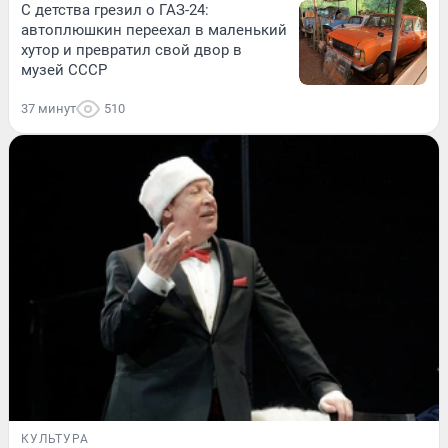
С детства грезил о ГАЗ-24:
автоплюшкин переехал в маленький
хутор и превратил свой двор в
музей СССР
37 минут
510
КУЛЬТУРА