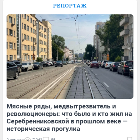
Европе: как байкер путешествует по
РЕПОРТАЖ
миру на мотоцикле. Видео
52
1
31
Обсудить
281
2
Мясные ряды, медвытрезвитель и
64
Обсудить
16
Обсудить
революционеры: что было и кто жил на
Серебренниковской в прошлом веке —
историческая прогулка
2 августа
7 243
55