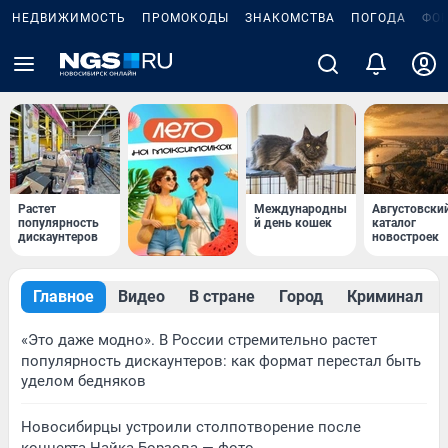
НЕДВИЖИМОСТЬ
ПРОМОКОДЫ
ЗНАКОМСТВА
ПОГОДА
ФО
Растет
Международны
Августовски
популярность
й день кошек
каталог
дискаунтеров
новостроек
Главное
Видео
В стране
Город
Криминал
«Это даже модно». В России стремительно растет
популярность дискаунтеров: как формат перестал быть
уделом бедняков
Новосибирцы устроили столпотворение после
концерта Найка Борзова — фото