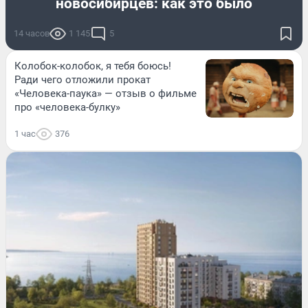
новосибирцев: как это было
14 часов
1 145
5
Колобок-колобок, я тебя боюсь!
Ради чего отложили прокат
«Человека-паука» — отзыв о фильме
про «человека-булку»
1 час
376