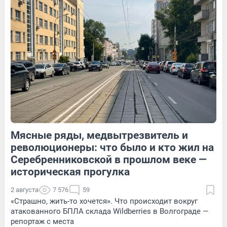
15
Обсудить
124
1
18
Обсудить
Мясные ряды, медвытрезвитель и
127
Обсудить
19
Обсудить
революционеры: что было и кто жил на
Серебренниковской в прошлом веке —
историческая прогулка
2 августа
7 576
59
«Страшно, жить-то хочется». Что происходит вокруг
атакованного БПЛА склада Wildberries в Волгограде —
репортаж с места