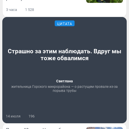
3 часа
1 528
ЦИТАТА
Страшно за этим наблюдать. Вдруг мы
тоже обвалимся
Светлана
жительница Горского микрорайона — о растущем провале из-за
порыва трубы
14 июля
196