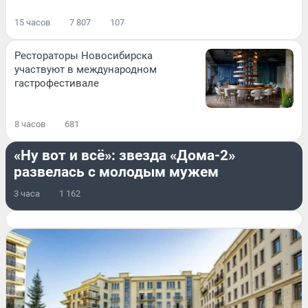
15 часов
7 807
107
Рестораторы Новосибирска
участвуют в международном
гастрофестивале
8 часов
681
ОН И ОНА
«Ну вот и всё»: звезда «Дома-2»
развелась с молодым мужем
3 часа
1 162