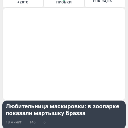
EUR 94,06
+20°C
ПРОБКИ
ЖИВОТНЫЕ
Любительница маскировки: в зоопарке
показали мартышку Бразза
18 минут
146
6