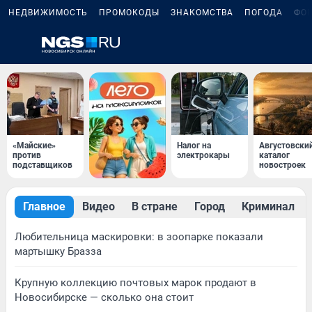
НЕДВИЖИМОСТЬ
ПРОМОКОДЫ
ЗНАКОМСТВА
ПОГОДА
ФО
«Майские»
Налог на
Августовски
против
электрокары
каталог
подставщиков
новостроек
Главное
Видео
В стране
Город
Криминал
Любительница маскировки: в зоопарке показали
мартышку Бразза
Крупную коллекцию почтовых марок продают в
Новосибирске — сколько она стоит