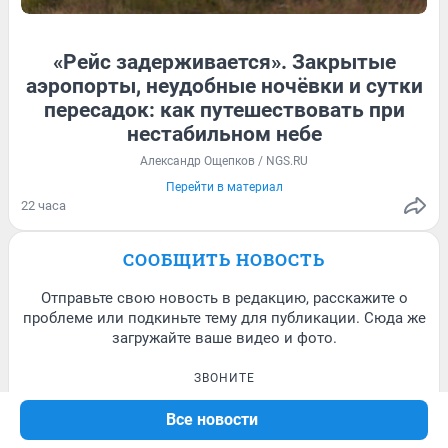
«Рейс задерживается». Закрытые
57
Обсудить
13
Обсудить
аэропорты, неудобные ночёвки и сутки
пересадок: как путешествовать при
нестабильном небе
Александр Ощепков / NGS.RU
Перейти в материал
22 часа
4
СООБЩИТЬ НОВОСТЬ
Отправьте свою новость в редакцию, расскажите о
проблеме или подкиньте тему для публикации. Сюда же
загружайте ваше видео и фото.
ЗВОНИТЕ
8-923-157-00-00
Все новости
ИЛИ ПИШИТЕ